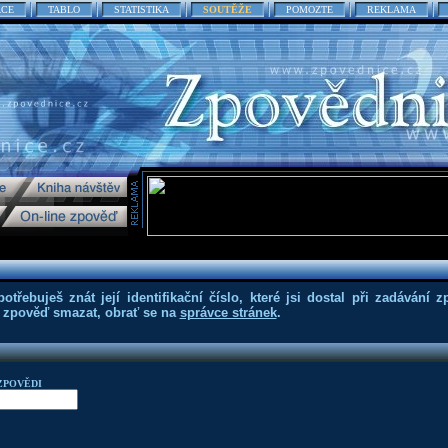
ACE
TABLO
STATISTIKA
SOUTĚŽE
POMOZTE
REKLAMA
třebuješ znát její identifikační číslo, které jsi dostal při zadávání z
eš zpověď smazat, obrať se na
správce stránek
.
ZPOVĚDI