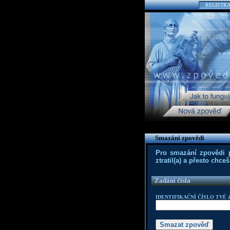
REGISTR
Smazání zpovědi
Pro smazání zpovědi po
ztratil(a) a přesto chc
Zadání čísla
IDENTIFIKAČNÍ ČÍSLO TVÉ 