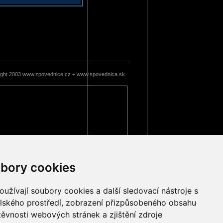
ight 2003 www.zpovednice.cz + www.spovednica.sk
bory cookies
užívají soubory cookies a další sledovací nástroje s
elského prostředí, zobrazení přizpůsobeného obsahu
těvnosti webových stránek a zjištění zdroje