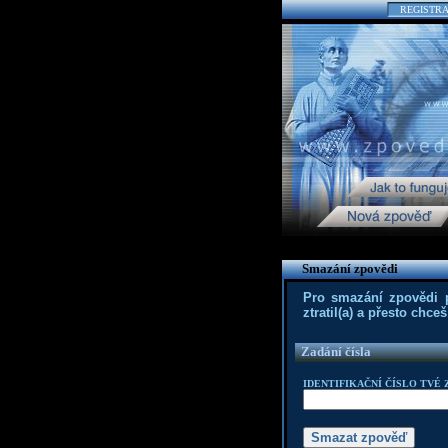
REGISTR
Smazání zpovědi
Pro smazání zpovědi po
ztratil(a) a přesto chc
Zadání čísla
IDENTIFIKAČNÍ ČÍSLO TVÉ 