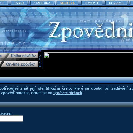
ACE
TABLO
STATISTIKA
SOUTĚŽE
POMOZTE
REKLAMA
třebuješ znát její identifikační číslo, které jsi dostal při zadávání z
eš zpověď smazat, obrať se na
správce stránek
.
ZPOVĚDI