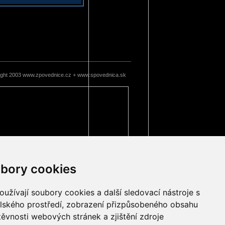
ight 2003 www.zpovednice.cz + www.spovednica.sk
bory cookies
užívají soubory cookies a další sledovací nástroje s
elského prostředí, zobrazení přizpůsobeného obsahu
těvnosti webových stránek a zjištění zdroje