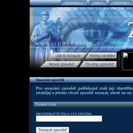
REGISTRACE
TABLO
STATISTIKA
Smazání zpovědi
Pro smazání zpovědi potřebuješ znát její identifika
ztratil(a) a přesto chceš zpověď smazat, obrať se na
Zadání čísla
IDENTIFIKAČNÍ ČÍSLO TVÉ ZPOVĚDI