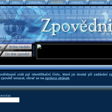
ACE
TABLO
STATISTIKA
SOUTĚŽE
POMOZTE
REKLAMA
třebuješ znát její identifikační číslo, které jsi dostal při zadávání z
eš zpověď smazat, obrať se na
správce stránek
.
ZPOVĚDI