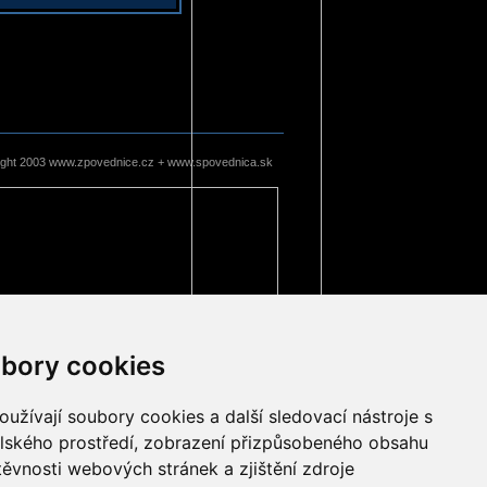
ight 2003 www.zpovednice.cz + www.spovednica.sk
bory cookies
užívají soubory cookies a další sledovací nástroje s
elského prostředí, zobrazení přizpůsobeného obsahu
těvnosti webových stránek a zjištění zdroje