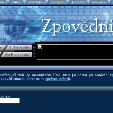
ACE
TABLO
STATISTIKA
SOUTĚŽE
POMOZTE
REKLAMA
třebuješ znát její identifikační číslo, které jsi dostal při zadávání z
eš zpověď smazat, obrať se na
správce stránek
.
ZPOVĚDI