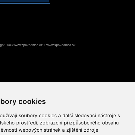
ight 2003 www.zpovednice.cz + www.spovednica.sk
bory cookies
užívají soubory cookies a další sledovací nástroje s
elského prostředí, zobrazení přizpůsobeného obsahu
těvnosti webových stránek a zjištění zdroje