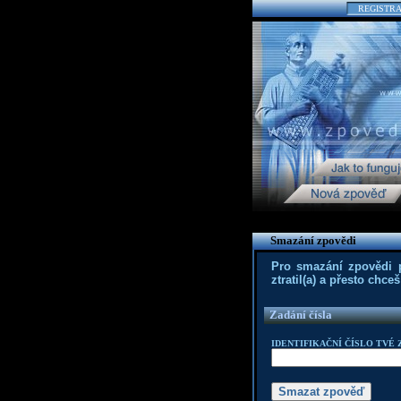
REGISTR
Smazání zpovědi
Pro smazání zpovědi po
ztratil(a) a přesto chc
Zadání čísla
IDENTIFIKAČNÍ ČÍSLO TVÉ 