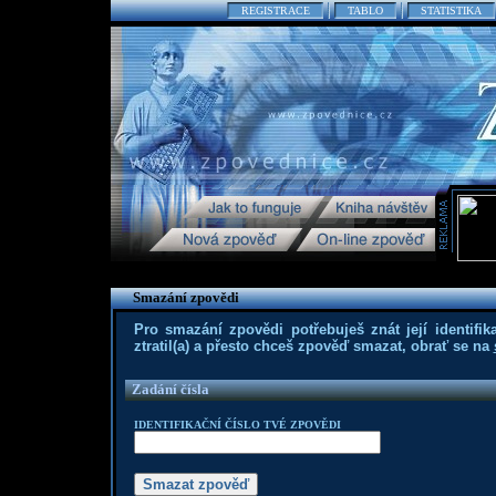
REGISTRACE
TABLO
STATISTIKA
Smazání zpovědi
Pro smazání zpovědi potřebuješ znát její identifika
ztratil(a) a přesto chceš zpověď smazat, obrať se na
Zadání čísla
IDENTIFIKAČNÍ ČÍSLO TVÉ ZPOVĚDI