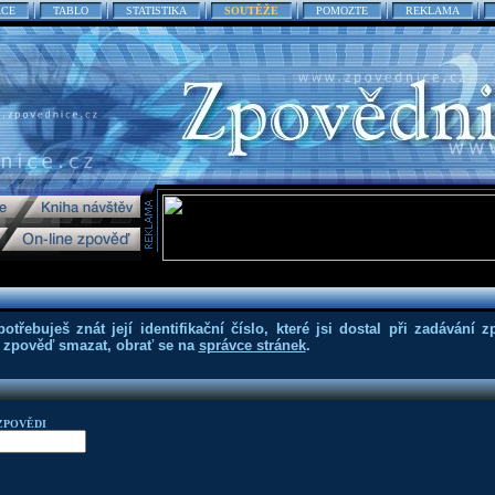
ACE
TABLO
STATISTIKA
SOUTĚŽE
POMOZTE
REKLAMA
třebuješ znát její identifikační číslo, které jsi dostal při zadávání z
eš zpověď smazat, obrať se na
správce stránek
.
ZPOVĚDI