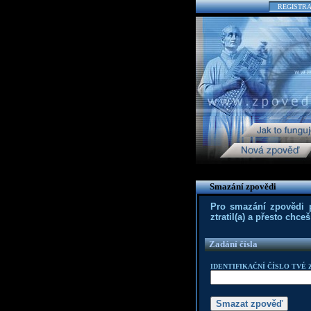
REGISTR
Smazání zpovědi
Pro smazání zpovědi po
ztratil(a) a přesto chc
Zadání čísla
IDENTIFIKAČNÍ ČÍSLO TVÉ 