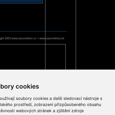
ight 2003 www.zpovednice.cz + www.spovednica.sk
bory cookies
užívají soubory cookies a další sledovací nástroje s
elského prostředí, zobrazení přizpůsobeného obsahu
těvnosti webových stránek a zjištění zdroje