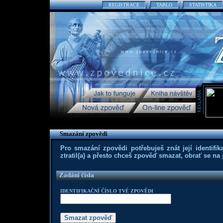
REGISTRACE
TABLO
STATISTIKA
Smazání zpovědi
Pro smazání zpovědi potřebuješ znát její identifika
ztratil(a) a přesto chceš zpověď smazat, obrať se na
Zadání čísla
IDENTIFIKAČNÍ ČÍSLO TVÉ ZPOVĚDI