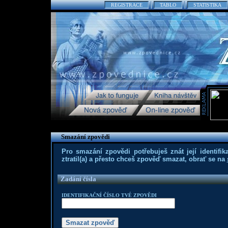
REGISTRACE
TABLO
STATISTIKA
Smazání zpovědi
Pro smazání zpovědi potřebuješ znát její identifika
ztratil(a) a přesto chceš zpověď smazat, obrať se na
Zadání čísla
IDENTIFIKAČNÍ ČÍSLO TVÉ ZPOVĚDI