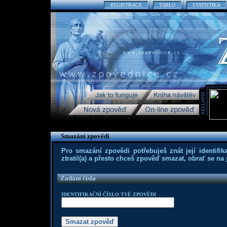
REGISTRACE
TABLO
STATISTIKA
Smazání zpovědi
Pro smazání zpovědi potřebuješ znát její identifika
ztratil(a) a přesto chceš zpověď smazat, obrať se na
Zadání čísla
IDENTIFIKAČNÍ ČÍSLO TVÉ ZPOVĚDI