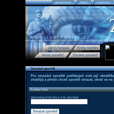
REGISTRACE
TABLO
STATISTIKA
Smazání zpovědi
Pro smazání zpovědi potřebuješ znát její identifika
ztratil(a) a přesto chceš zpověď smazat, obrať se na
Zadání čísla
IDENTIFIKAČNÍ ČÍSLO TVÉ ZPOVĚDI