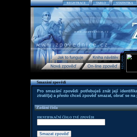
REGISTRACE
TABLO
STATISTIKA
Smazání zpovědi
Pro smazání zpovědi potřebuješ znát její identifika
ztratil(a) a přesto chceš zpověď smazat, obrať se na
Zadání čísla
IDENTIFIKAČNÍ ČÍSLO TVÉ ZPOVĚDI