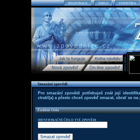
REGISTRACE
TABLO
STATISTIKA
Smazání zpovědi
Pro smazání zpovědi potřebuješ znát její identifika
ztratil(a) a přesto chceš zpověď smazat, obrať se na
Zadání čísla
IDENTIFIKAČNÍ ČÍSLO TVÉ ZPOVĚDI