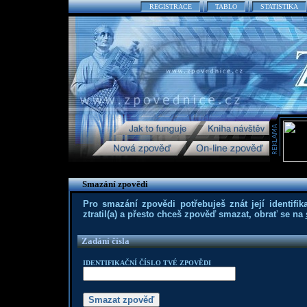
REGISTRACE
TABLO
STATISTIKA
Smazání zpovědi
Pro smazání zpovědi potřebuješ znát její identifika
ztratil(a) a přesto chceš zpověď smazat, obrať se na
Zadání čísla
IDENTIFIKAČNÍ ČÍSLO TVÉ ZPOVĚDI