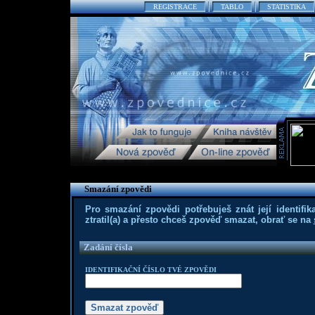
REGISTRACE
TABLO
STATISTIKA
Smazání zpovědi
Pro smazání zpovědi potřebuješ znát její identifika
ztratil(a) a přesto chceš zpověď smazat, obrať se na
Zadání čísla
IDENTIFIKAČNÍ ČÍSLO TVÉ ZPOVĚDI