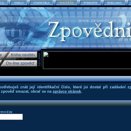
ACE
TABLO
STATISTIKA
SOUTĚŽE
POMOZTE
REKLAMA
třebuješ znát její identifikační číslo, které jsi dostal při zadávání z
eš zpověď smazat, obrať se na
správce stránek
.
ZPOVĚDI