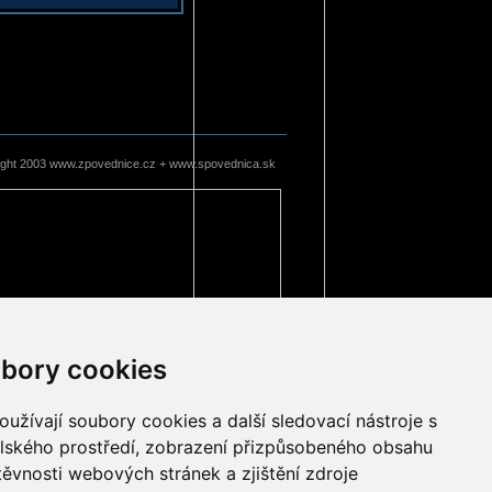
ight 2003 www.zpovednice.cz + www.spovednica.sk
bory cookies
užívají soubory cookies a další sledovací nástroje s
elského prostředí, zobrazení přizpůsobeného obsahu
těvnosti webových stránek a zjištění zdroje