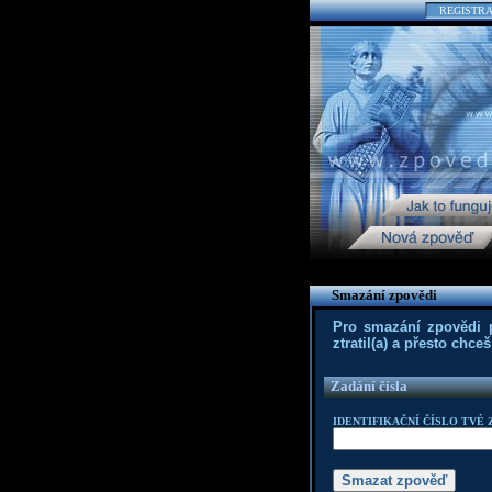
REGISTR
Smazání zpovědi
Pro smazání zpovědi po
ztratil(a) a přesto chc
Zadání čísla
IDENTIFIKAČNÍ ČÍSLO TVÉ 