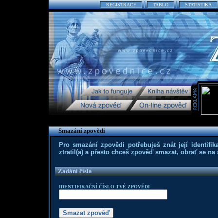
REGISTRACE
TABLO
STATISTIKA
Smazání zpovědi
Pro smazání zpovědi potřebuješ znát její identifika
ztratil(a) a přesto chceš zpověď smazat, obrať se na
Zadání čísla
IDENTIFIKAČNÍ ČÍSLO TVÉ ZPOVĚDI