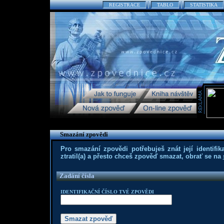
REGISTRACE
TABLO
STATISTIKA
Smazání zpovědi
Pro smazání zpovědi potřebuješ znát její identifika
ztratil(a) a přesto chceš zpověď smazat, obrať se na
Zadání čísla
IDENTIFIKAČNÍ ČÍSLO TVÉ ZPOVĚDI