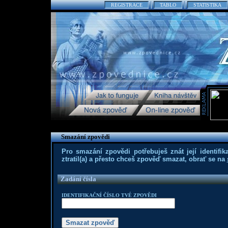
REGISTRACE
TABLO
STATISTIKA
Smazání zpovědi
Pro smazání zpovědi potřebuješ znát její identifika
ztratil(a) a přesto chceš zpověď smazat, obrať se na
Zadání čísla
IDENTIFIKAČNÍ ČÍSLO TVÉ ZPOVĚDI