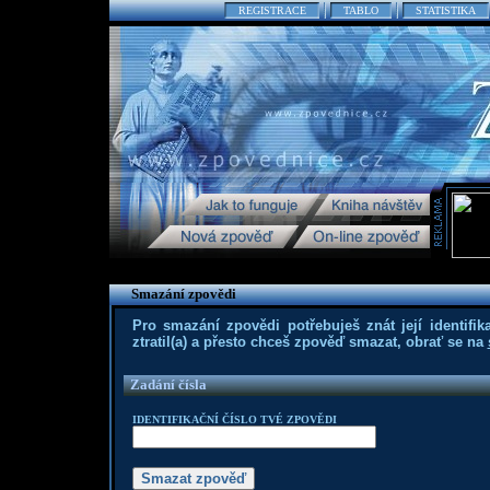
REGISTRACE
TABLO
STATISTIKA
Smazání zpovědi
Pro smazání zpovědi potřebuješ znát její identifika
ztratil(a) a přesto chceš zpověď smazat, obrať se na
Zadání čísla
IDENTIFIKAČNÍ ČÍSLO TVÉ ZPOVĚDI