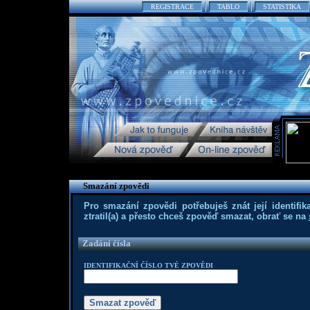
REGISTRACE
TABLO
STATISTIKA
Smazání zpovědi
Pro smazání zpovědi potřebuješ znát její identifika
ztratil(a) a přesto chceš zpověď smazat, obrať se na
Zadání čísla
IDENTIFIKAČNÍ ČÍSLO TVÉ ZPOVĚDI