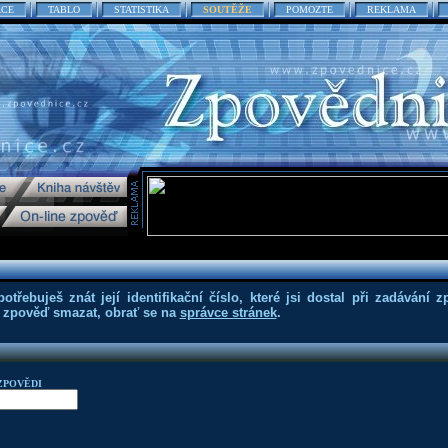
ACE
TABLO
STATISTIKA
SOUTĚŽE
POMOZTE
REKLAMA
třebuješ znát její identifikační číslo, které jsi dostal při zadávání z
eš zpověď smazat, obrať se na
správce stránek
.
ZPOVĚDI