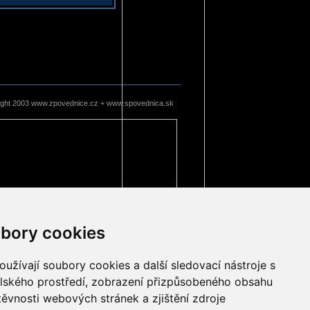
ight 2003 www.zpovednice.cz + www.spovednica.sk
bory cookies
užívají soubory cookies a další sledovací nástroje s
elského prostředí, zobrazení přizpůsobeného obsahu
těvnosti webových stránek a zjištění zdroje