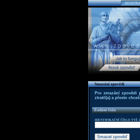
REGISTR
Smazání zpovědi
Pro smazání zpovědi po
ztratil(a) a přesto chc
Zadání čísla
IDENTIFIKAČNÍ ČÍSLO TVÉ 