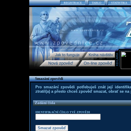
REGISTRACE
TABLO
STATISTIKA
Smazání zpovědi
Pro smazání zpovědi potřebuješ znát její identifika
ztratil(a) a přesto chceš zpověď smazat, obrať se na
Zadání čísla
IDENTIFIKAČNÍ ČÍSLO TVÉ ZPOVĚDI