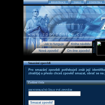
REGISTRACE
TABLO
STATISTIKA
Smazání zpovědi
Pro smazání zpovědi potřebuješ znát její identifika
ztratil(a) a přesto chceš zpověď smazat, obrať se na
Zadání čísla
IDENTIFIKAČNÍ ČÍSLO TVÉ ZPOVĚDI