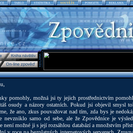
ACE
TABLO
STATISTIKA
SOUTĚŽE
POMOZTE
REKLAMA
u,
ánky pomohly, možná jsi ty jejich prostřednictvím pomo
táš osudy a názory ostatních. Pokud jsi objevil smysl t
me, že ano, zkus pouvažovat nad tím, zda bys je nedokáz
še nevzniklo samo od sebe, ale že Zpovědnice je výsl
že není možné ji s její rozsáhlou databází a množstvím pří
í v roce na bezplatných internetových serverech. Zrovna