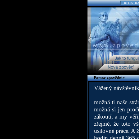
REGISTR
Pomoc zpovědnici
Vážený návštěvník
možná ti naše str
možná si jen pročí
zákoutí, a my věří
zřejmé, že toto v
usilovné práce. A 
hodin denně 365 dn