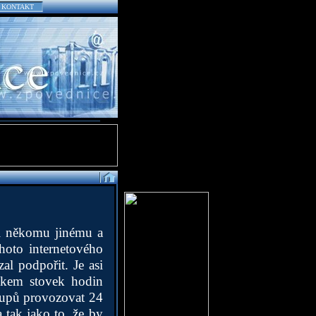
KONTAKT
hl někomu jinému a
ohoto internetového
al podpořit. Je asi
edkem stovek hodin
stupů provozovat 24
 tak jako to, že by