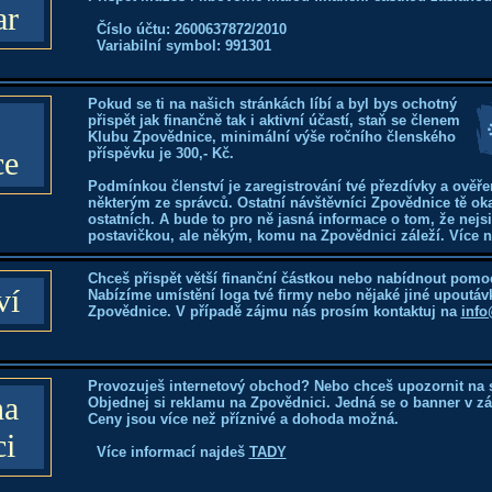
ar
Číslo účtu: 2600637872/2010
Variabilní symbol: 991301
Pokud se ti na našich stránkách líbí a byl bys ochotný
přispět jak finančně tak i aktivní účastí, staň se členem
Klubu Zpovědnice, minimální výše ročního členského
ce
příspěvku je 300,- Kč.
Podmínkou členství je zaregistrování tvé přezdívky a ověře
některým ze správců. Ostatní návštěvníci Zpovědnice tě ok
ostatních. A bude to pro ně jasná informace o tom, že nejs
postavičkou, ale někým, komu na Zpovědnici záleží. Více 
Chceš přispět větší finanční částkou nebo nabídnout pomoc
ví
Nabízíme umístění loga tvé firmy nebo nějaké jiné upoutáv
Zpovědnice. V případě zájmu nás prosím kontaktuj na
info
Provozuješ internetový obchod? Nebo chceš upozornit na 
na
Objednej si reklamu na Zpovědnici. Jedná se o banner v záh
Ceny jsou více než příznivé a dohoda možná.
ci
Více informací najdeš
TADY