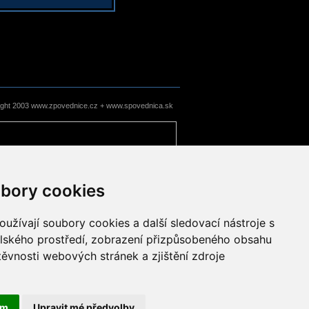
ight 2003 www.zpovednice.cz + www.spovednica.sk
bory cookies
užívají soubory cookies a další sledovací nástroje s
elského prostředí, zobrazení přizpůsobeného obsahu
těvnosti webových stránek a zjištění zdroje
ám
Upravit mé předvolby