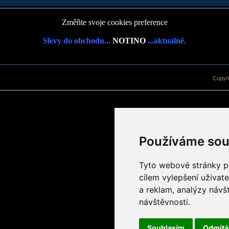
Změňte svoje cookies preference
Slevy do obchodu...
NOTINO
...aktuálně.
Copyr
Používáme sou
Tyto webové stránky po
cílem vylepšení uživat
a reklam, analýzy návš
návštěvnosti.
Souhlasím
Odmít