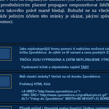
prostřednictvím placené propagace neupozorňovat lidičky
ěco takového právě marně hledají. Bohužel ne na všec
akže jediným účelem této stránky je ukázat, jakými způs
pomoci.
Jako nejdostupnější formu pomoci ti nabízíme možnost za
trička Zpovědnice. Je výběr ze tří variant a cena pouhých 23
TRIČKA JSOU VYPRODÁNA A ZATÍM NEPLÁNUJEME VÝRO
Vyobrazení triček a objednávku najdeš
TADY
Máš vlastní stránky? Umísti na ně ikonku Zpovědnice.
Potřebný HTML Kód:
<A HREF="http://www.zpovednice.cz">
<IMG SRC="http://www.zpovednice.cz/grafika/zpico1.gif"
ALT="Vstup do Zpovědnice" WIDTH=88 HEIGHT=31 BOR
Přispět můžeš i libovolně malou finanční částkou zaslanou