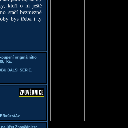
, kteří o ní ještě
hno stačí bezmezné
oby bys třeba i ty
koupení originálního
0,- Kč.
BU DALŠÍ SÉRIE.
DER=0></A>
 na účet Zpovědnice: