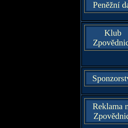
Peněžní d
Klub
Zpovědni
Sponzorst
Reklama 
Zpovědni