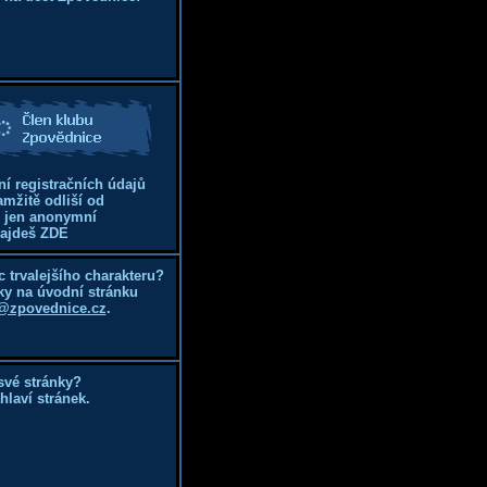
ní registračních údajů
amžitě odliší od
i jen anonymní
najdeš
ZDE
 trvalejšího charakteru?
ky na úvodní stránku
@zpovednice.cz
.
své stránky?
laví stránek.