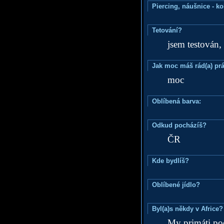
Piercing, náušnice - ko
Tetování?
jsem testován,
Jak moc máš rád(a) prá
moc
Oblíbená barva:
Odkud pocházíš?
ČR
Kde bydlíš?
Oblíbené jídlo?
Byl(a)s někdy v Africe?
My primáti po