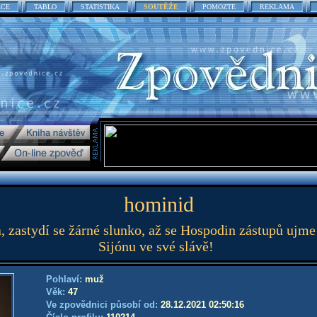
ACE
TABLO
STATISTIKA
SOUTĚŽE
POMOZTE
REKLAMA
hominid
a, zastydí se žárné slunko, až se Hospodin zástupů ujme
Sijónu ve své slávě!
Pohlaví:
muž
Věk:
47
Ve zpovědnici působí od:
28.12.2021 02:50:16