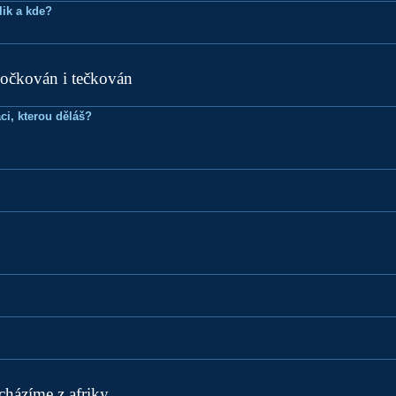
lik a kde?
 očkován i tečkován
ci, kterou děláš?
cházíme z afriky