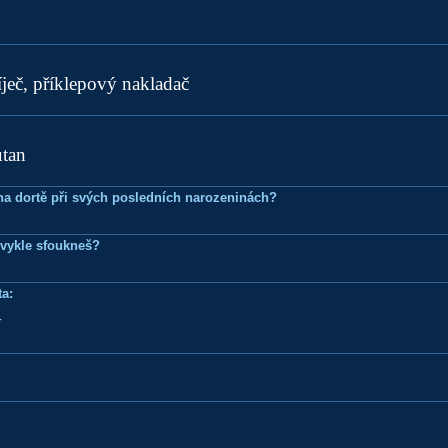
íječ, příklepový nakladač
utan
k na dortě při svých posledních narozeninách?
bvykle sfoukneš?
a:
y