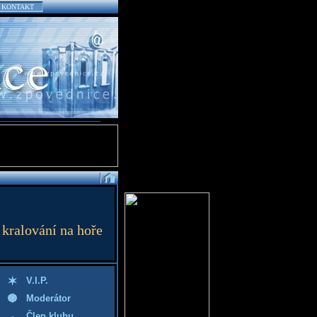
KONTAKT
 kralování na hoře
V.I.P.
Moderátor
Člen klubu