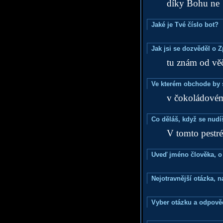
díky Bohu ne
Jaké je Tvé číslo bot?
Jak jsi se dozvěděl o 
tu znám od věč
Ve kterém obchode by s
v čokoládové
Co děláš, když se nudí
V tomto pestr
Uveď jméno člověka, o k
Nejotravnější otázka, na
Vyber otázku a odpověd