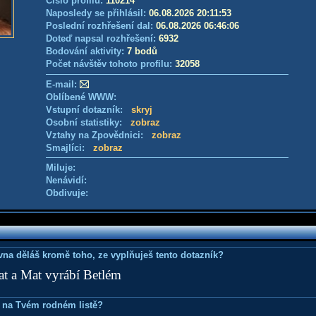
Číslo profilu:
110214
Naposledy se přihlásil:
06.08.2026 20:11:53
Poslední rozhřešení dal:
06.08.2026 06:46:06
Doteď napsal rozhřešení:
6932
Bodování aktivity:
7 bodů
Počet návštěv tohoto profilu:
32058
E-mail:
Oblíbené WWW:
Vstupní dotazník:
skryj
Osobní statistiky:
zobraz
Vztahy na Zpovědnici:
zobraz
Smajlíci:
zobraz
Miluje:
Nenávidí:
Obdivuje:
ovna děláš kromě toho, ze vyplňuješ tento dotazník?
t a Mat vyrábí Betlém
 na Tvém rodném listě?