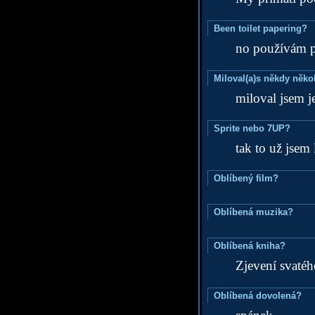
Been toilet papering?
no používám pa
Miloval(a)s někdy něko
miloval jsem j
Sprite nebo 7UP?
tak to už jsem 
Oblíbený film?
Oblíbená muzika?
Oblíbená kniha?
Zjevení svatéh
Oblíbená dovolená?