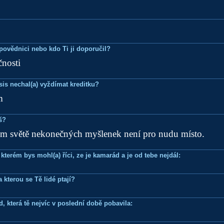
Zpovědnici nebo kdo Ti ji doporučil?
nosti
is nechal(a) vyždímat kreditku?
m
š?
ém světě nekonečných myšlenek není pro nudu místo.
terém bys mohl(a) říci, ze je kamarád a je od tebe nejdál:
 kterou se Tě lidé ptají?
, která tě nejvíc v poslední době pobavila: