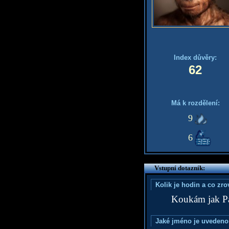
Index důvěry:
62
Má k rozdělení:
9
6
Vstupní dotazník:
Kolik je hodin a co zr
Koukám jak Pa
Jaké jméno je uvedeno