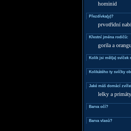
hominid
Přezdívka(y)?
prvotřídní nab
Křestní jména rodičů:
gorila a orang
Kolik jsi měl(a) svíče
Kolikátého ty svíčky o
Jaké máš domácí zvířat
lelky a primát
Barva očí?
Barva vlasů?