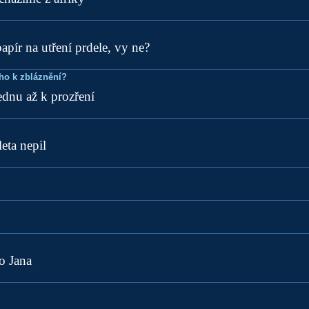
pír na utření prdele, vy ne?
ho k zbláznění?
ednu až k prozření
leta nepil
o Jana