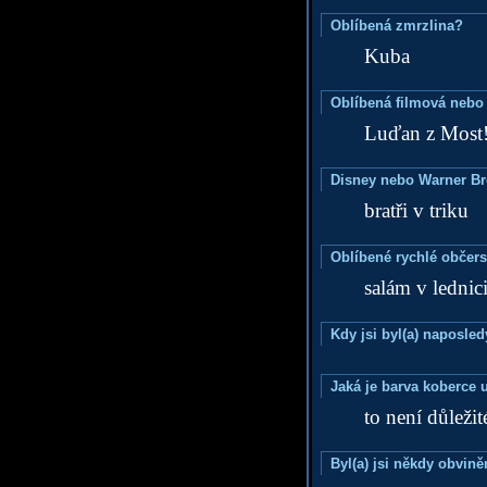
Oblíbená zmrzlina?
Kuba
Oblíbená filmová nebo
Luďan z Most
Disney nebo Warner B
bratři v triku
Oblíbené rychlé občers
salám v lednic
Kdy jsi byl(a) naposle
Jaká je barva koberce u
to není důležit
Byl(a) jsi někdy obvině