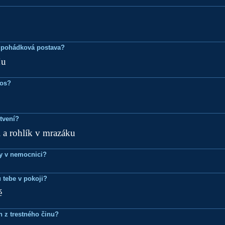
 pohádková postava?
!u
ros?
tvení?
i a rohlík v mrazáku
dy v nemocnici?
 tebe v pokoji?
é
n z trestného činu?