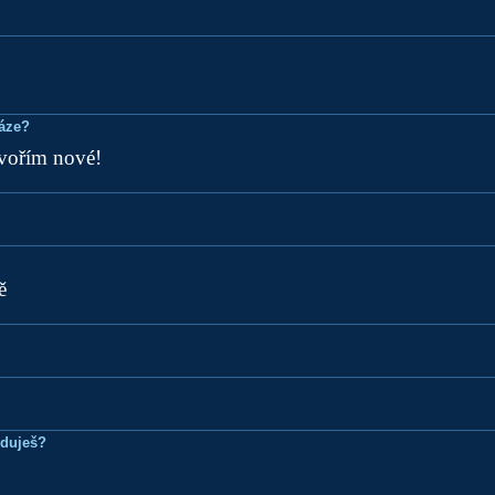
ráze?
tvořím nové!
ě
eduješ?