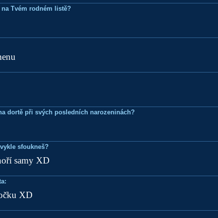
 na Tvém rodném listě?
menu
k na dortě při svých posledních narozeninách?
bvykle sfoukneš?
hoří samy XD
a:
očku XD