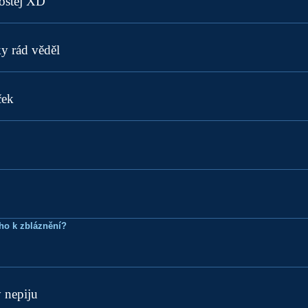
rostej XD
y rád věděl
ček
ho k zbláznění?
 nepiju