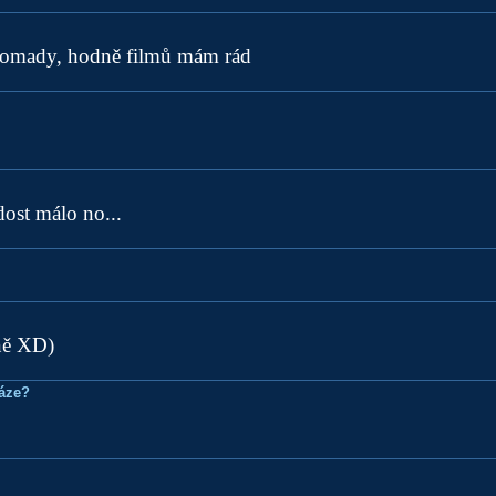
omady, hodně filmů mám rád
 dost málo no...
ně XD)
ráze?