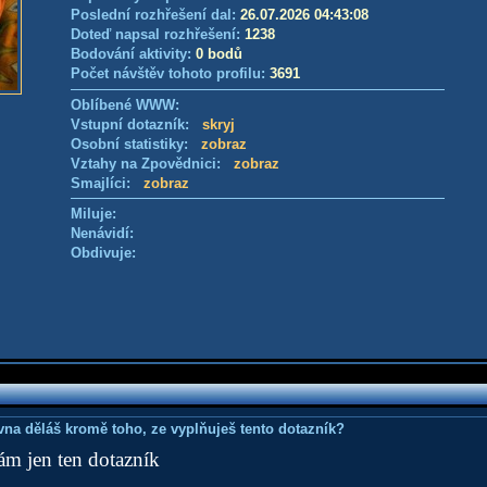
Poslední rozhřešení dal:
26.07.2026 04:43:08
Doteď napsal rozhřešení:
1238
Bodování aktivity:
0 bodů
Počet návštěv tohoto profilu:
3691
Oblíbené WWW:
Vstupní dotazník:
skryj
Osobní statistiky:
zobraz
Vztahy na Zpovědnici:
zobraz
Smajlíci:
zobraz
Miluje:
Nenávidí:
Obdivuje:
ovna děláš kromě toho, ze vyplňuješ tento dotazník?
lám jen ten dotazník