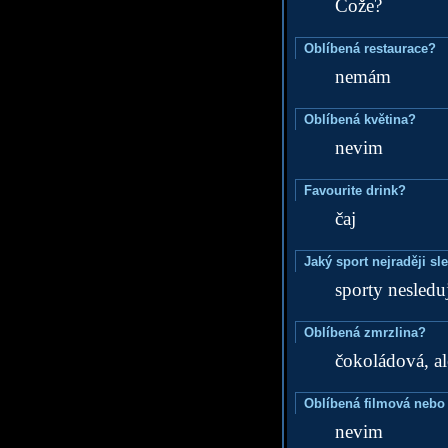
Cože?
Oblíbená restaurace?
nemám
Oblíbená květina?
nevim
Favourite drink?
čaj
Jaký sport nejraději sl
sporty nesledu
Oblíbená zmrzlina?
čokoládová, a
Oblíbená filmová nebo
nevim