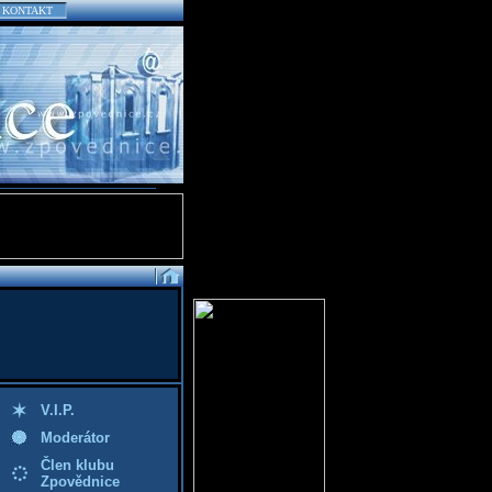
KONTAKT
V.I.P.
Moderátor
Člen klubu
Zpovědnice