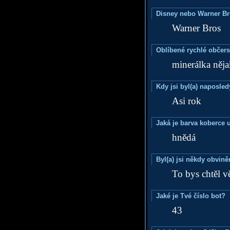
Disney nebo Warner B
Warner Bros
Oblíbené rychlé občers
minerálka něja
Kdy jsi byl(a) naposle
Asi rok
Jaká je barva koberce u
hnědá
Byl(a) jsi někdy obvině
To bys chtěl v
Jaké je Tvé číslo bot?
43