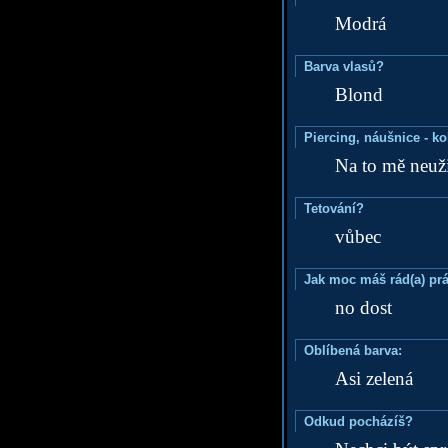
Modrá
Barva vlasů?
Blond
Piercing, náušnice - ko
Na to mě neuži
Tetování?
vůbec
Jak moc máš rád(a) prá
no dost
Oblíbená barva:
Asi zelená
Odkud pocházíš?