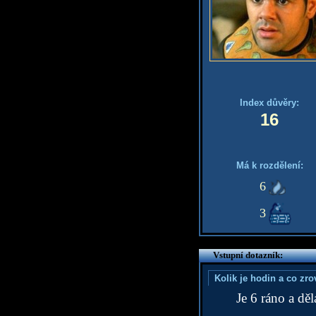
Index důvěry:
16
Má k rozdělení:
6
3
Vstupní dotazník:
Kolik je hodin a co zr
Je 6 ráno a dě