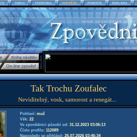
ACE
TABLO
STATISTIKA
SOUTĚŽE
POMOZTE
REKLAMA
Tak Trochu Zoufalec
Neviditelný, vosk, samorost a renegát...
Pohlaví:
muž
Věk:
22
Ve zpovědnici působí od:
31.12.2023 03:06:13
Číslo profilu:
112089
Naposledy se přihlásil:
26.07.2026 03:46:34