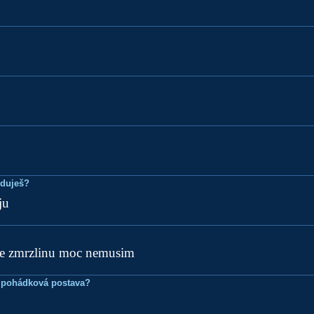
eduješ?
ju
le zmrzlinu moc nemusim
 pohádková postava?