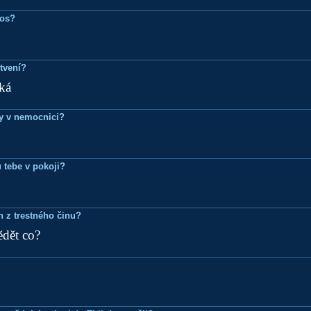
ros?
tvení?
ká
dy v nemocnici?
 tebe v pokoji?
n z trestného činu?
ědět co?