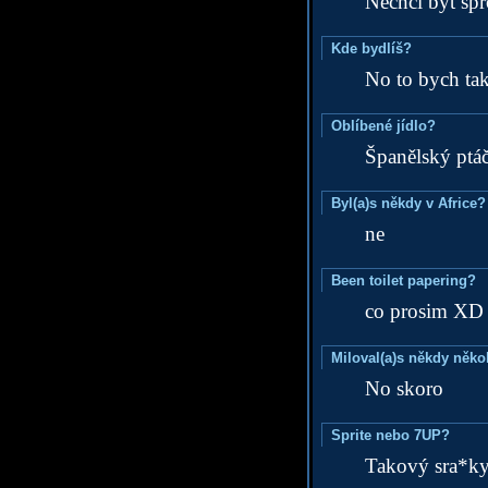
Nechci být sp
Kde bydlíš?
No to bych tak
Oblíbené jídlo?
Španělský ptá
Byl(a)s někdy v Africe?
ne
Been toilet papering?
co prosim XD
Miloval(a)s někdy něko
No skoro
Sprite nebo 7UP?
Takový sra*ky