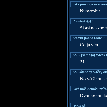
Jaké jméno je uvedeno
Numerobis
Přezdívka(y)?
Si asi nevzpo
Křestní jména rodičů:
Co já vím
Kolik jsi měl(a) svíče
21
Kolikátého ty svíčky o
No většinou s
Jaké máš domácí zvířat
Dvounohou k
Barva očí?