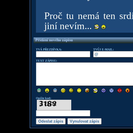
Proč tu nemá ten srd
jiní nevím...
Přidání nového zápisu
TVÁ PŘEZDÍVKA:
TVŮJ E-MAIL:
TEXT ZÁPISU:
Opište kod: