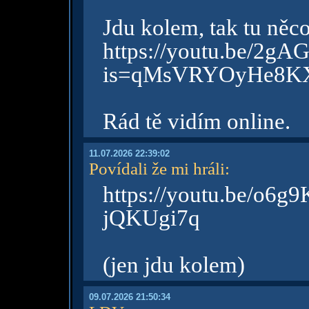
Jdu kolem, tak tu něc
https://youtu.be/2g
is=qMsVRYOyHe8K
Rád tě vidím online.
11.07.2026 22:39:02
Povídali že mi hráli
:
https://youtu.be/o6g
jQKUgi7q
(jen jdu kolem)
09.07.2026 21:50:34