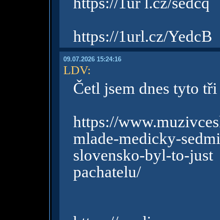
https://1ur l.cz/sedcq
https://1url.cz/YedcB
09.07.2026 15:24:16
LDV
:
Četl jsem dnes tyto tř
https://www.muzivces
mlade-medicky-sedm
slovensko-byl-to-just
pachatelu/