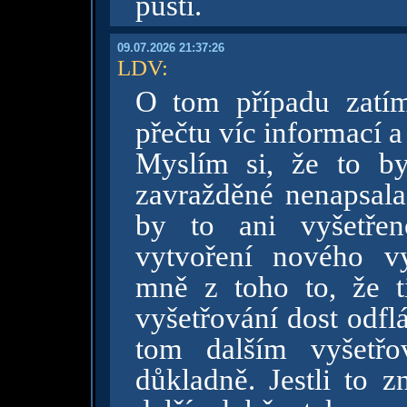
pustí.
09.07.2026 21:37:26
LDV
:
O tom případu zatí
přečtu víc informací a
Myslím si, že to b
zavražděné nenapsala
by to ani vyšetřen
vytvoření nového v
mně z toho to, že ti
vyšetřování dost odflá
tom dalším vyšetřo
důkladně. Jestli to z