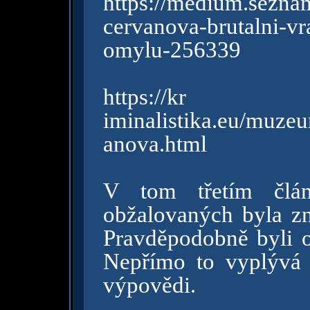
https://medium.sezna
cervanova-brutalni-v
omylu-256339
https://kr
iminalistika.eu/muze
anova.html
V tom třetím člá
obžalovaných byla z
Pravděpodobně byli o
Nepřímo to vyplývá 
výpovědi.