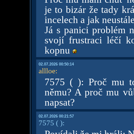
je to bizár že tady kr
incelech a jak neustá
Já s panici problém 
svojí frustraci léčí 
kopnu
02.07.2026 00:50:14
allloe
:
7575 ( ): Proč mu 
němu? A proč mu vů
napsat?
02.07.2026 00:21:57
7575
( )
: