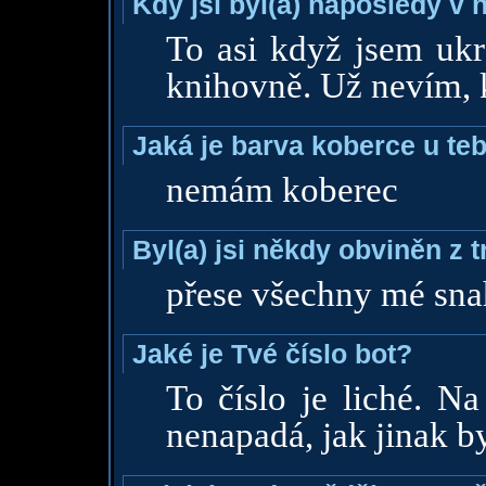
Kdy jsi byl(a) naposledy v
To asi když jsem ukr
knihovně. Už nevím, k
Jaká je barva koberce u teb
nemám koberec
Byl(a) jsi někdy obviněn z 
přese všechny mé snah
Jaké je Tvé číslo bot?
To číslo je liché. N
nenapadá, jak jinak b