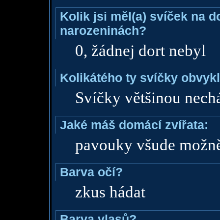
Kolik jsi měl(a) svíček na 
narozeninách?
0, žádnej dort nebyl
Kolikátého ty svíčky obvyk
Svíčky většinou nech
Jaké máš domácí zvířata:
pavouky všude možně
Barva očí?
zkus hádat
Barva vlasů?