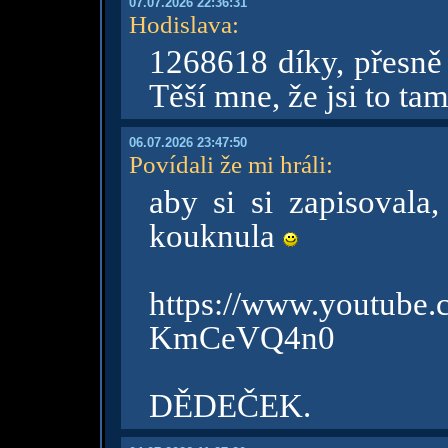
07.07.2026 22:36:31
Hodislava
:
1268618 díky, přesně 
Těší mne, že jsi to tam
06.07.2026 23:47:50
Povídali že mi hráli
:
aby si si zapisovala
kouknula
https://www.you
KmCeVQ4n0
DĚDEČEK.