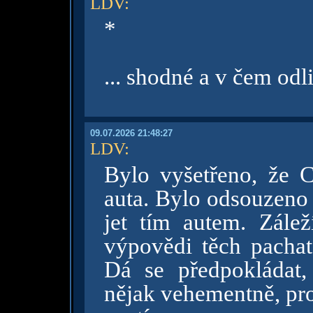
LDV
:
*
... shodné a v čem odl
09.07.2026 21:48:27
LDV
:
Bylo vyšetřeno, že C
auta. Bylo odsouzeno 
jet tím autem. Zále
výpovědi těch pachat
Dá se předpokládat,
nějak vehementně, pro