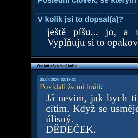
Poslední člověk, se kterým 
V kolik jsi to dopsal(a)?
ještě píšu... jo, a
Vyplňuju si to opako
Osobní návštěvní kniha
05.08.2026 02:19:31
Povídali že mi hráli
:
Já nevim, jak bych ti 
cítím. Když se usměje
úlisný.
DĚDEČEK.