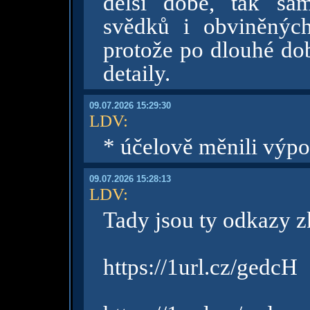
delší době, tak sa
svědků i obviněnýc
protože po dlouhé dob
detaily.
09.07.2026 15:29:30
LDV
:
* účelově měnili výpo
09.07.2026 15:28:13
LDV
:
Tady jsou ty odkazy z
https://1url.cz/gedcH