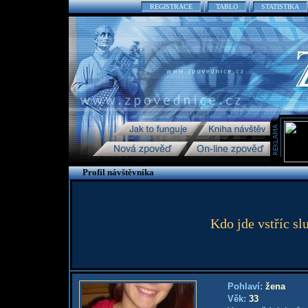
REGISTRACE
TABLO
STATISTIKA
Profil návštěvníka
Kdo jde vstříc sl
Pohlaví:
žena
Věk:
33