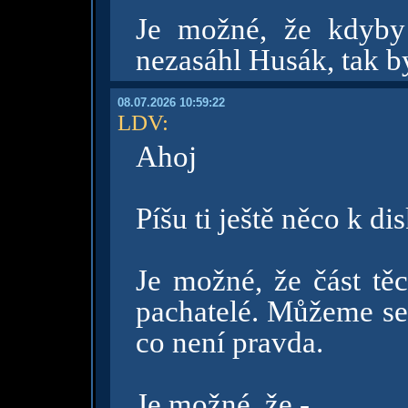
Je možné, že kdyby
nezasáhl Husák, tak by
08.07.2026 10:59:22
LDV
:
Ahoj
Píšu ti ještě něco k d
Je možné, že část tě
pachatelé. Můžeme se 
co není pravda.
Je možné, že -