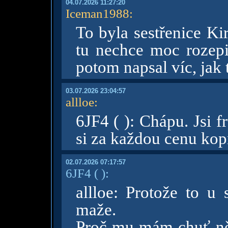
04.07.2026 11:27:20
Iceman1988
:
To byla sestřenice Ki
tu nechce moc rozepi
potom napsal víc, jak 
03.07.2026 23:04:57
allloe
:
6JF4 ( ): Chápu. Jsi 
si za každou cenu ko
02.07.2026 07:17:57
6JF4
( )
:
allloe: Protože to u 
maže.
Proč mu mám chuť ně