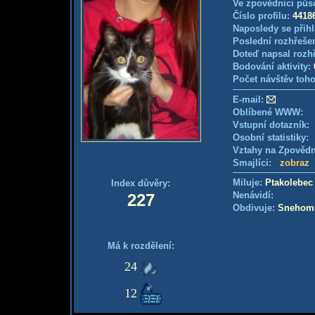
Ve zpovědnici půs
Číslo profilu:
4418
Naposledy se přihl
Poslední rozhřešen
Doteď napsal rozh
Bodování aktivity:
Počet návštěv toho
E-mail:
Oblíbené WWW:
Vstupní dotazník
Osobní statistiky
Vztahy na Zpověd
Smajlíci:
zobraz
Miluje:
Ptakolebec
Index důvěry:
Nenávidí:
227
Obdivuje:
Snehom
Má k rozdělení:
24
12