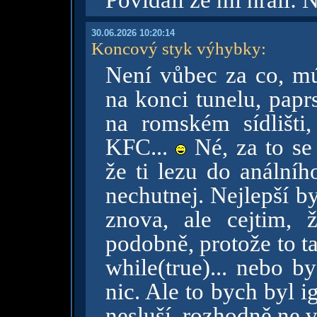
Povídali že mi hráli:
30.06.2026 10:20:14
Koncový styk výhybky
:
Není vůbec za co, mú
na konci tunelu, pap
na romském sídlišti
KFC...
Né, za to se
že ti lezu do análníh
nechutnej. Nejlepší b
znova, ale cejtim, 
podobně, protože to t
while(true)... nebo b
nic. Ale to bych byl i
nesluší, rozhodně ne v