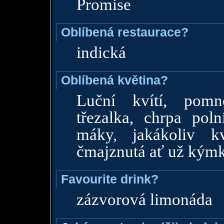
Promise
Oblíbená restaurace?
indická
Oblíbená květina?
Luční kvítí, pomn
třezalka, chrpa polní
máky, jakákoliv k
čmajznutá ať už kýmk
Favourite drink?
zázvorová limonáda