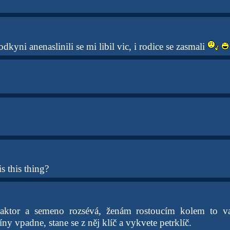
dkyni anenaslinili se mi libil vic, i rodice se zasmali
s this thing?
raktor a semeno rozsévá, ženám rostoucím kolem to va
y vpadne, stane se z něj klíč a vykvete petrklíč.