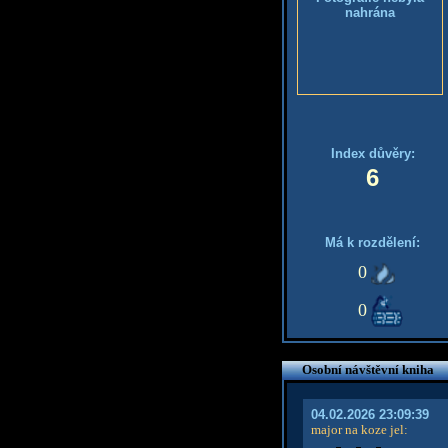
nahrána
Index důvěry:
6
Má k rozdělení:
0
0
Osobní návštěvní kniha
04.02.2026 23:09:39
major na koze jel
: