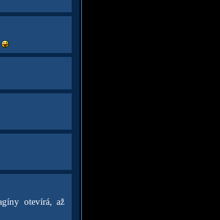
gíny otevírá, až