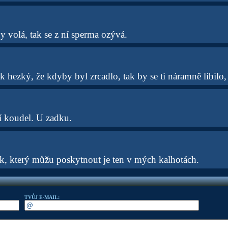
y volá, tak se z ní sperma ozývá.
k hezký, že kdyby byl zrcadlo, tak by se ti náramně líbilo, 
í koudel. U zadku.
k, který můžu poskytnout je ten v mých kalhotách.
TVŮJ E-MAIL: