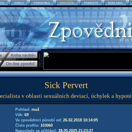
ACE
TABLO
STATISTIKA
SOUTĚŽE
POMOZTE
REKLAMA
Sick Pervert
ecialista v oblasti sexuálních deviací, úchylek a hypoté
Pohlaví:
muž
Věk:
69
Ve zpovědnici působí od:
26.02.2018 10:14:05
Číslo profilu:
103060
Naposledy se přihlásil:
28.05.2025 21:23:27