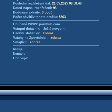
Poslední rozhřešení dal:
21.05.2025 09:58:48
Doteď napsal rozhřešení:
93
Bodování aktivity:
0 bodů
Počet návštěv tohoto profilu:
5863
Oblíbené WWW: pornhub.com
Vstupní dotazník: Ještě nevyplnil
Osobní statistiky:
zobraz
Vztahy na Zpovědnici:
zobraz
Smajlíci:
zobraz
Miluje:
Nenávidí:
Obdivuje: