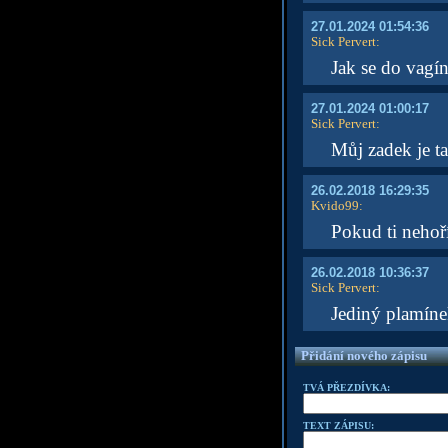
27.01.2024 01:54:36
Sick Pervert
:
Jak se do vagín
27.01.2024 01:00:17
Sick Pervert
:
Můj zadek je ta
26.02.2018 16:29:35
Kvido99
:
Pokud ti nehoř
26.02.2018 10:36:37
Sick Pervert
:
Jediný plamíne
Přidání nového zápisu
TVÁ PŘEZDÍVKA:
TEXT ZÁPISU: