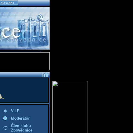
KONTAKT
k.
V.I.P.
Moderátor
Člen klubu
Zpovědnice