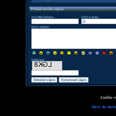
Přidání nového zápisu
TVÁ PŘEZDÍVKA:
TVŮJ E-MAIL:
TEXT ZÁPISU:
Opište kod:
Změňte sv
Slevy do obch