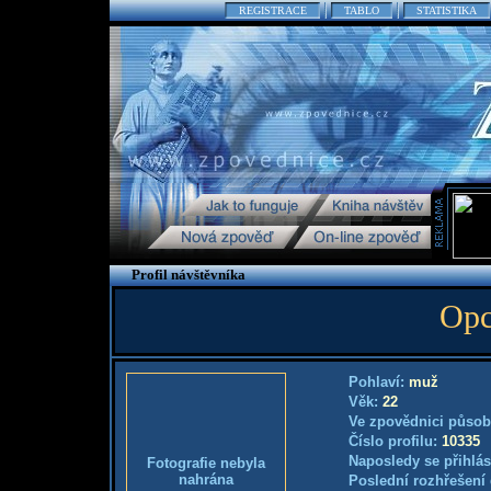
REGISTRACE
TABLO
STATISTIKA
Profil návštěvníka
Op
Pohlaví:
muž
Věk:
22
Ve zpovědnici působ
Číslo profilu:
10335
Naposledy se přihlás
Fotografie nebyla
nahrána
Poslední rozhřešení 