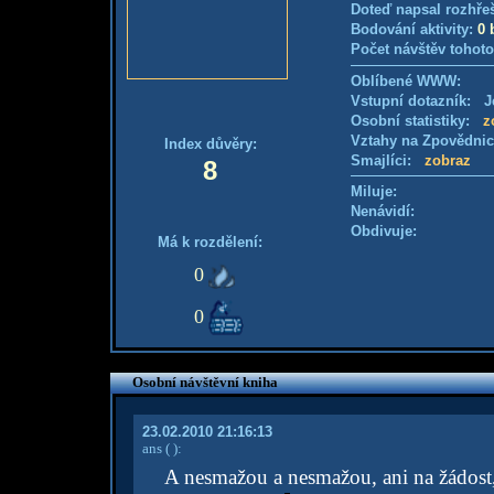
Doteď napsal rozhře
Bodování aktivity:
0 
Počet návštěv tohoto
Oblíbené WWW:
Vstupní dotazník: Je
Osobní statistiky:
z
Vztahy na Zpovědni
Index důvěry:
Smajlíci:
zobraz
8
Miluje:
Nenávidí:
Obdivuje:
Má k rozdělení:
0
0
Osobní návštěvní kniha
23.02.2010 21:16:13
ans
( )
:
A nesmažou a nesmažou, ani na žádost