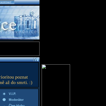
KONTAKT
ioritou poznat
ě až do smrti. :)
V.I.P.
Moderátor
Člen klubu