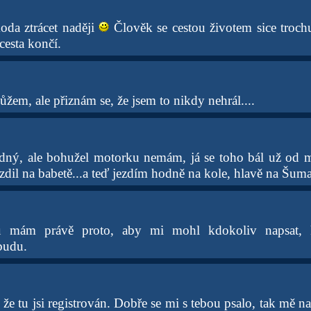
oda ztrácet naději
Člověk se cestou životem sice troch
cesta končí.
žem, ale přiznám se, že jsem to nikdy nehrál....
odný, ale bohužel motorku nemám, já se toho bál už od 
zdil na babetě...a teď jezdím hodně na kole, hlavě na Šuma
u mám právě proto, aby mi mohl kdokoliv napsat, 
budu.
e tu jsi registrován. Dobře se mi s tebou psalo, tak mě na