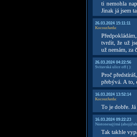
ti nemohla nap
Jinak já jsem ta
26.03.2024 15:11:11
KocourJarda
:
Předpokládám,
tvrdit, že už
už nemám, za čí
26.03.2024 04:22:56
Svitavská ulice off
( )
:
Proč předstírá
přebývá. A to, c
16.03.2024 13:52:14
KocourJarda
:
To je dobře. Já
16.03.2024 09:22:23
Nástonesajýmá
(ahoj@aho
Tak takhle vyp