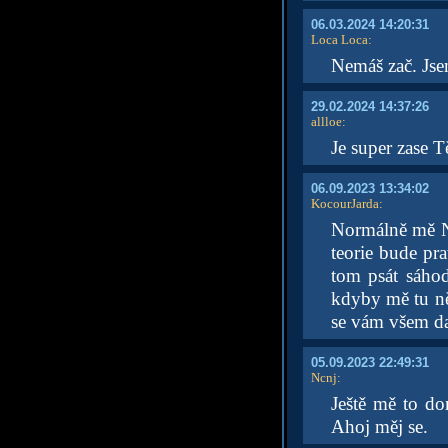
06.03.2024 14:20:31
Loca Loca
:
Nemáš zač. Jsem
29.02.2024 14:37:26
allloe
:
Je super zase T
06.09.2023 13:34:02
KocourJarda
:
Normálně mě Nc
teorie bude pr
tom psát sáhod
kdyby mě tu ně
se vám všem da
05.09.2023 22:49:31
Ncnj
:
Ještě mě to don
Ahoj měj se.