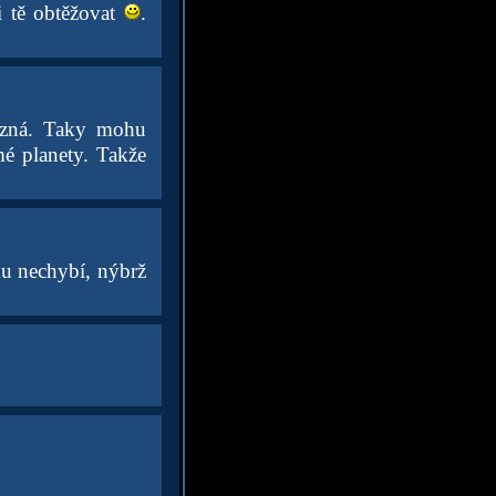
i tě obtěžovat
.
nezná. Taky mohu
é planety. Takže
ku nechybí, nýbrž