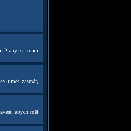
do Prahy to mam
se umět zasmát,
zvést, abych měl