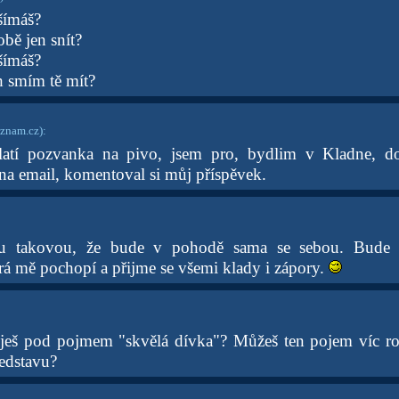
šímáš?
bě jen snít?
šímáš?
 smím tě mít?
znam.cz)
:
latí pozvanka na pivo, jsem pro, bydlim v Kladne, 
 na email, komentoval si můj příspěvek.
u takovou, že bude v pohodě sama se sebou. Bude 
rá mě pochopí a přijme se všemi klady i zápory.
uješ pod pojmem "skvělá dívka"? Můžeš ten pojem víc ro
ředstavu?