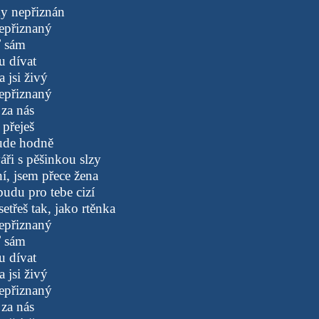
y nepřiznán
epřiznaný
 sám
u dívat
a jsi živý
epřiznaný
 za nás
 přeješ
bude hodně
áři s pěšinkou slzy
í, jsem přece žena
udu pro tebe cizí
třeš tak, jako rtěnka
epřiznaný
 sám
u dívat
a jsi živý
epřiznaný
 za nás