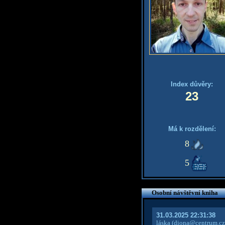
Index důvěry:
23
Má k rozdělení:
8
5
Osobní návštěvní kniha
31.03.2025 22:31:38
láska
(diona@centrum.cz