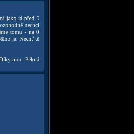
ni jako já před 5
ě rozohodně nechci
ejme tomu - na 0
pšího já. Nechť tě
. Díky moc. Pěkná