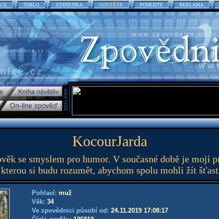
ACE
TABLO
STATISTIKA
SOUTĚŽE
POMOZTE
REKLAMA
KocourJarda
ověk se smyslem pro humor. V současné době je mojí pr
 kterou si budu rozumět, abychom spolu mohli žít šťastn
Pohlaví:
muž
Věk:
34
Ve zpovědnici působí od:
24.11.2019 17:08:17