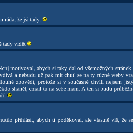
 ráda, že jsi tady.
ě tady vidět
nj motivoval, abych si taky dal od všemožných stránek p
avdivá a nebudu už pak mít chuť se na ty různé weby vr
louhé zpovědi, protože si v současné chvíli nejsem jis
kdo sháněl, email tu na sebe mám. A ten si budu průběžn
ří.
utilo přihlásit, abych ti poděkoval, ale vlastně víš, že s