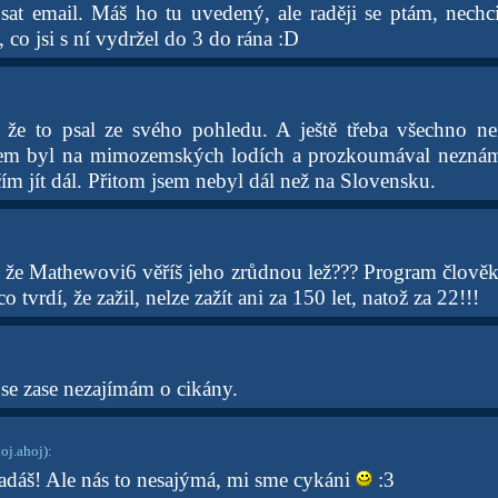
sat email. Máš ho tu uvedený, ale raději se ptám, nechc
, co jsi s ní vydržel do 3 do rána :D
 že to psal ze svého pohledu. A ještě třeba všechno 
 jsem byl na mimozemských lodích a prozkoumával neznám
m jít dál. Přitom jsem nebyl dál než na Slovensku.
š, že Mathewovi6 věříš jeho zrůdnou lež??? Program člově
o tvrdí, že zažil, nelze zažít ani za 150 let, natož za 22!!!
 se zase nezajímám o cikány.
j.ahoj)
:
adáš! Ale nás to nesajýmá, mi sme cykáni
:3