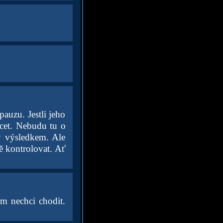
auzu. Jestli jeho
acet. Nebudu tu o
tý výsledkem. Ale
ě kontrolovat. Ať
em nechci chodit.