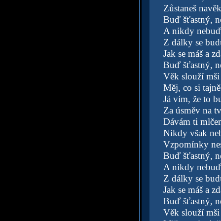
Zůstaneš navěk
Buď šťastný, n
A nikdy nebuď
Z dálky se bud
Jak se máš a zd
Buď šťastný, n
Věk slouží mši
Měj, co si tajně
Já vím, že to 
Za úsměv na tv
Dávám ti mlčen
Nikdy však neb
Vzpomínky nese
Buď šťastný, n
A nikdy nebuď
Z dálky se bud
Jak se máš a zd
Buď šťastný, n
Věk slouží mši