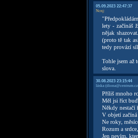
05.09.2023 22:47:37
Ncnj
:
"Předpokládám,
lety - začínáš 
nějak shazovat
(proto tě tak a
tedy provází síl
Tohle jsem až 
slova.
30.08.2023 23:15:44
láska
(diona@centrum.cz
Příliš mnoho ro
Měl jsi říct bu
Někdy nestačí ř
V objetí začíná
Ne roky, měsíc
Rozum a srdce,
Jen nevím, kte