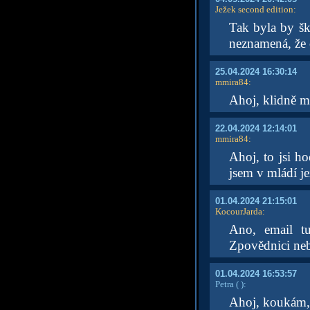
Ježek second edition
:
Tak byla by šk
neznamená, že 
25.04.2024 16:30:14
mmira84
:
Ahoj, klidně mů
22.04.2024 12:14:01
mmira84
:
Ahoj, to jsi h
jsem v mládí je
01.04.2024 21:15:01
KocourJarda
:
Ano, email t
Zpovědnici ne
01.04.2024 16:53:57
Petra
( )
:
Ahoj, koukám, ž