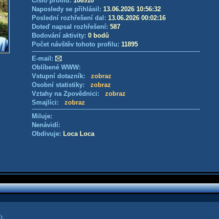
Číslo profilu:
106910
Naposledy se přihlásil:
13.06.2026 10:56:32
Poslední rozhřešení dal:
13.06.2026 00:02:16
Doteď napsal rozhřešení:
587
Bodování aktivity:
0 bodů
Počet návštěv tohoto profilu:
11895
E-mail:
Oblíbené WWW:
Vstupní dotazník:
zobraz
Osobní statistiky:
zobraz
Vztahy na Zpovědnici:
zobraz
Smajlíci:
zobraz
Miluje:
Nenávidí:
Obdivuje:
Loca Loca
)
: