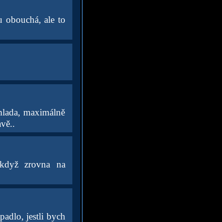
u obouchá, ale to
mlada, maximálně
vě..
když zrovna na
padlo, jestli bych