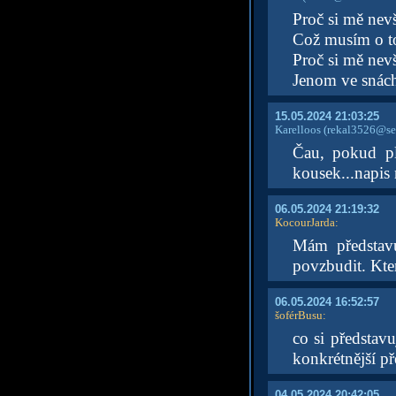
Proč si mě nev
Což musím o to
Proč si mě nev
Jenom ve snách
15.05.2024 21:03:25
Karelloos
(rekal3526@se
Čau, pokud p
kousek...napis
06.05.2024 21:19:32
KocourJarda
:
Mám představ
povzbudit. Kte
06.05.2024 16:52:57
šoférBusu
:
co si představ
konkrétnější p
04.05.2024 20:42:05