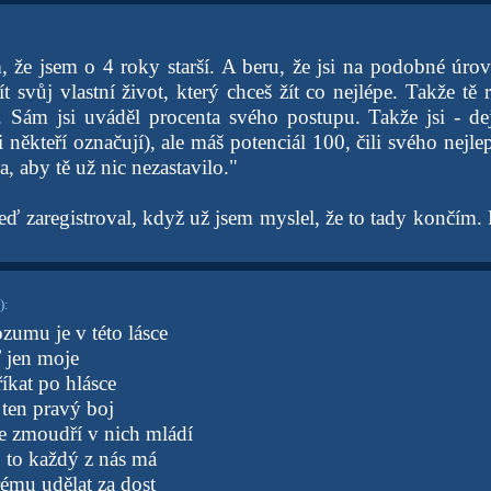
 že jsem o 4 roky starší. A beru, že jsi na podobné úrov
žít svůj vlastní život, který chceš žít co nejlépe. Takže t
. Sám jsi uváděl procenta svého postupu. Takže jsi - d
si někteří označují), ale máš potenciál 100, čili svého nejle
a, aby tě už nic nezastavilo."
teď zaregistroval, když už jsem myslel, že to tady končím
)
:
zumu je v této lásce
ď jen moje
íkat po hlásce
 ten pravý boj
e zmoudří v nich mládí
 to každý z nás má
rému udělat za dost