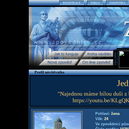
REGISTRACE
TABLO
STATISTIKA
Profil návštěvníka
Jed
"Najednou máme bílou duši z b
https://youtu.be/KLg
Pohlaví:
žena
Věk:
24
Ve zpovědnici půs