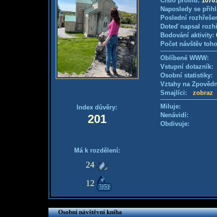
Číslo profilu:
1078
Naposledy se přihl
Poslední rozhřešen
Doteď napsal rozh
Bodování aktivity:
Počet návštěv toho
Oblíbené WWW:
Vstupní dotazník
Osobní statistiky
Vztahy na Zpověd
Smajlíci:
zobraz
Miluje:
Index důvěry:
Nenávidí:
201
Obdivuje:
Má k rozdělení:
24
12
Osobní návštěvní kniha