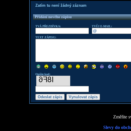
Zatím tu není žádný záznam
Přidání nového zápisu
TVÁ PŘEZDÍVKA:
TVŮJ E-MAIL:
TEXT ZÁPISU:
Opište kod:
Změňte sv
Slevy do obch