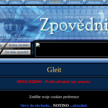
ACE
TABLO
STATISTIKA
SOUTĚŽE
POMOZTE
REKLAMA
Gleit
NENALEZENO - Profil uživatele byl smazán.
Změňte svoje cookies preference
Slevy do obchodu...
NOTINO
...aktuálně.