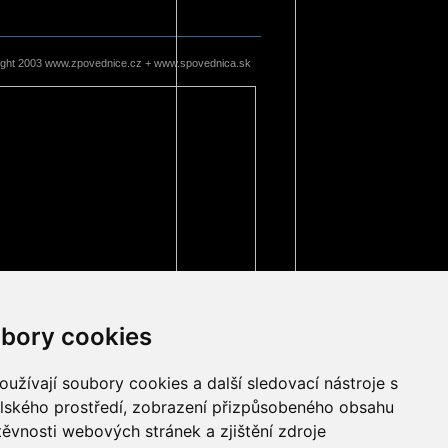
ight 2003 www.zpovednice.cz + www.spovednica.sk
bory cookies
užívají soubory cookies a další sledovací nástroje s
elského prostředí, zobrazení přizpůsobeného obsahu
těvnosti webových stránek a zjištění zdroje