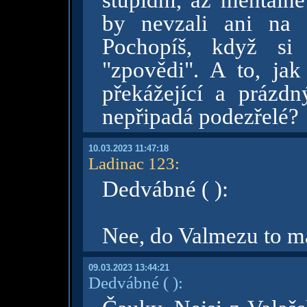
stupidní, až mentáln
by nevzali ani na 
Pochopíš, když si 
"zpovědi". A to, ja
překážející a prázdn
nepřipadá podezřelé?
10.03.2023 11:47:18
Ladinac 123
:
Dedvábné ( ):
Nee, do Valmezu to 
09.03.2023 13:44:21
Dedvábné
( )
: