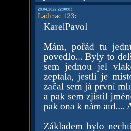
28.04.2022 22:00:03
Ladinac 123
:
KarelPavol
Mám, pořád tu jedn
povedlo... Byly to del
sem jednou jel vla
zeptala, jestli je mí
začal sem já první ml
a pak sem zjistil jméno
pak ona k nám atd.... 
Základem bylo nechtí