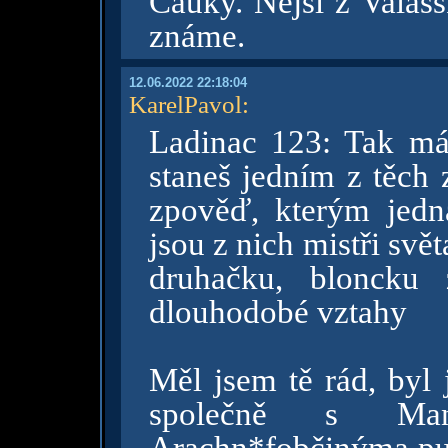
Čauky. Nejsi z Valaš
známe.
12.06.2022 22:18:04
KarelPavol
:
Ladinac 123: Tak má
staneš jedním z těch 
zpověď, kterým jedn
jsou z nich mistři svě
druhačku, bloncku
dlouhodobé vztahy
Měl jsem tě rád, byl 
společně s Man