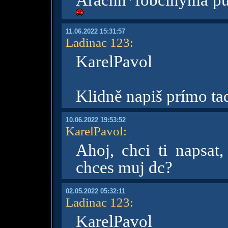
Arachn*fobčinýma pus
11.06.2022 15:31:57
Ladinac 123
:
KarelPavol
Klidně napiš prímo ta
10.06.2022 19:53:52
KarelPavol
:
Ahoj, chci ti napsat,
chces muj dc?
02.05.2022 05:32:11
Ladinac 123
:
KarelPavol