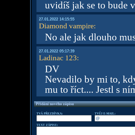
uvidíš jak se to bude v
27.01.2022 14:15:55
Diamond vampire
:
No ale jak dlouho mus
27.01.2022 05:17:39
Ladinac 123
:
DV
Nevadilo by mi to, kdy
mu to říct.... Jestl s 
Přidání nového zápisu
TVÁ PŘEZDÍVKA:
TVŮJ E-MAIL:
TEXT ZÁPISU: