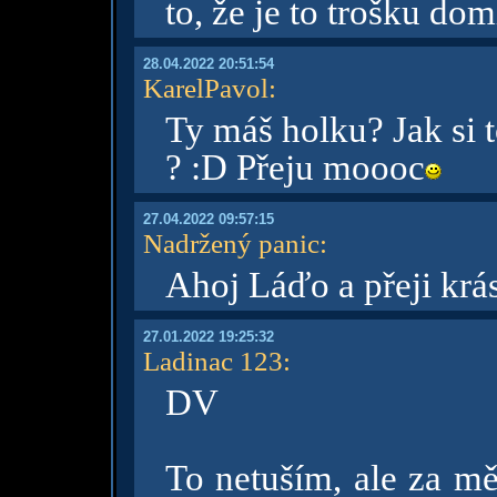
to, že je to trošku do
28.04.2022 20:51:54
KarelPavol
:
Ty máš holku? Jak si t
? :D Přeju moooc
27.04.2022 09:57:15
Nadržený panic
:
Ahoj Láďo a přeji krá
27.01.2022 19:25:32
Ladinac 123
:
DV
To netuším, ale za mě