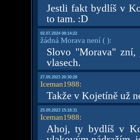
Jestli fakt bydlíš v 
to tam. :D
02.07.2024 08:14:22
žádná Morava není
( )
:
Slovo "Morava" zní,
vlasech.
27.09.2023 20:30:28
Iceman1988
:
Takže v Kojetíně už 
25.09.2023 15:18:31
Iceman1988
:
Ahoj, ty bydlíš v Ko
vlakovým nádražím, j