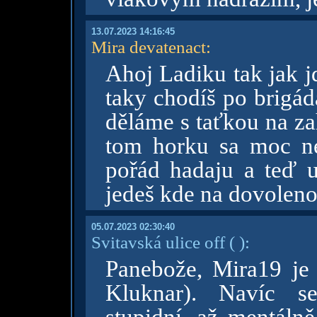
13.07.2023 14:16:45
Mira devatenact
:
Ahoj Ladiku tak jak j
taky chodíš po brigád
děláme s taťkou na za
tom horku sa moc ne
pořád hadaju a teď u
jedeš kde na dovolen
05.07.2023 02:30:40
Svitavská ulice off
( )
:
Panebože, Mira19 je 
Kluknar). Navíc se