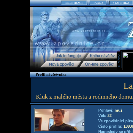
REGISTRACE
TABLO
STATISTIKA
Profil návštěvníka
La
Kluk z malého města a rodinného domu.
Pohlaví:
muž
Věk:
22
Ve zpovědnici půs
Číslo profilu:
1093
Naposledy se přihl