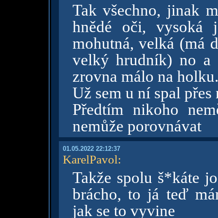
Tak všechno, jinak mě
hnědé oči, vysoká j
mohutná, velká (má d
velký hrudník) no a 
zrovna málo na holku
Už sem u ní spal přes
Předtím nikoho nem
nemůže porovnávat
01.05.2022 22:12:37
KarelPavol
:
Takže spolu š*káte jo
brácho, to já teď m
jak se to vyvine