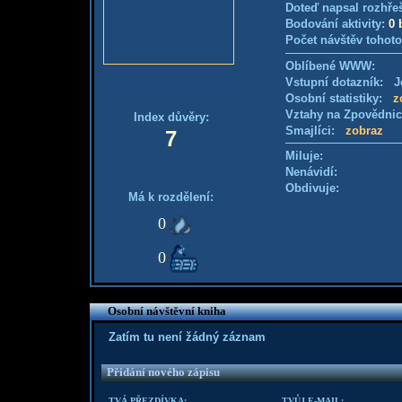
Doteď napsal rozhře
Bodování aktivity:
0 
Počet návštěv tohoto
Oblíbené WWW:
Vstupní dotazník: Je
Osobní statistiky:
z
Vztahy na Zpovědni
Index důvěry:
Smajlíci:
zobraz
7
Miluje:
Nenávidí:
Obdivuje:
Má k rozdělení:
0
0
Osobní návštěvní kniha
Zatím tu není žádný záznam
Přidání nového zápisu
TVÁ PŘEZDÍVKA:
TVŮJ E-MAIL: