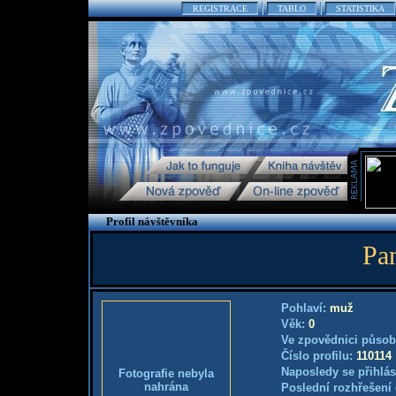
REGISTRACE
TABLO
STATISTIKA
Profil návštěvníka
P
Pohlaví:
muž
Věk:
0
Ve zpovědnici působ
Číslo profilu:
110114
Naposledy se přihlás
Fotografie nebyla
nahrána
Poslední rozhřešení 