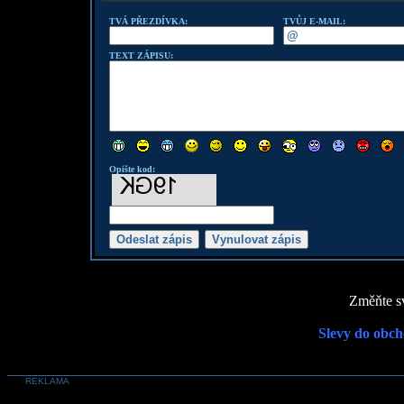
TVÁ PŘEZDÍVKA:
TVŮJ E-MAIL:
TEXT ZÁPISU:
Opište kod:
Změňte sv
Slevy do obch
REKLAMA