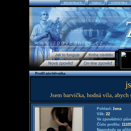
REGISTRACE
TABLO
STATISTIKA
Profil návštěvníka
j
Jsem barvička, hodná víla, abych 
Pohlaví:
žena
Věk:
22
Ve zpovědnici půs
Číslo profilu:
1110
Naposledy se přihl