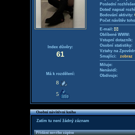
Poslední rozhřešen
Doteď napsal rozh
Bodování aktivity:
Počet návštěv toho
E-mail:
Oblíbené WWW:
Vstupní dotazník
Osobní statistiky
Index důvěry:
Vztahy na Zpověd
61
Smajlíci:
zobraz
Miluje:
Nenávidí:
Má k rozdělení:
Obdivuje:
8
5
Osobní návštěvní kniha
Zatím tu není žádný záznam
Přidání nového zápisu