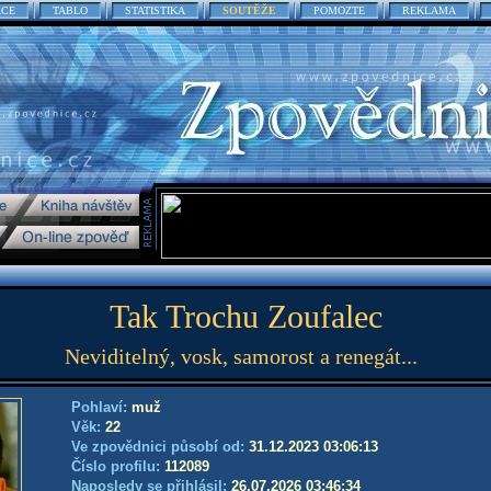
ACE
TABLO
STATISTIKA
SOUTĚŽE
POMOZTE
REKLAMA
Tak Trochu Zoufalec
Neviditelný, vosk, samorost a renegát...
Pohlaví:
muž
Věk:
22
Ve zpovědnici působí od:
31.12.2023 03:06:13
Číslo profilu:
112089
Naposledy se přihlásil:
26.07.2026 03:46:34