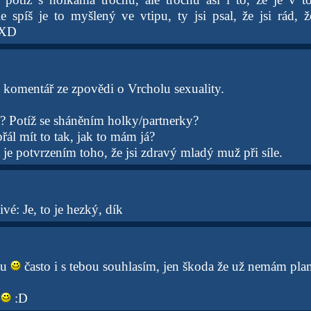
ale spíš je to myšlený ve vtipu, ty jsi psal, že jsi rád,
 XD
j komentář ze zpovědi o Vrcholu sexuality.
? Potíž se sháněním holky/partnerky?
řál mít to tak, jak to mám já?
je potvrzením toho, že jsi zdravý mladý muž při síle.
vé: Je, to je hezký, dík
tu
často i s tebou souhlasím, jen škoda že už nemám pla
n
:D