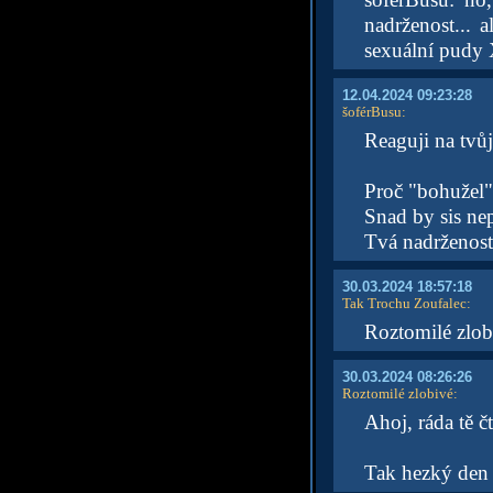
nadrženost... 
sexuální pudy
12.04.2024 09:23:28
šoférBusu
:
Reaguji na tvů
Proč "bohužel"
Snad by sis nep
Tvá nadrženost 
30.03.2024 18:57:18
Tak Trochu Zoufalec
:
Roztomilé zlobi
30.03.2024 08:26:26
Roztomilé zlobivé
:
Ahoj, ráda tě č
Tak hezký de