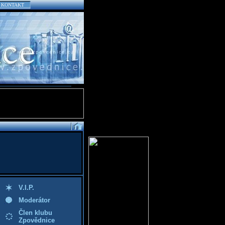
KONTAKT
V.I.P.
Moderátor
Člen klubu
Zpovědnice