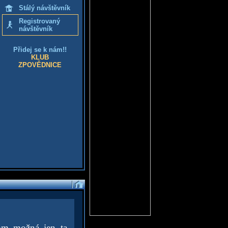
Stálý návštěvník
Registrovaný
návštěvník
Přidej se k nám!!
KLUB
ZPOVĚDNICE
tom možná jen ta