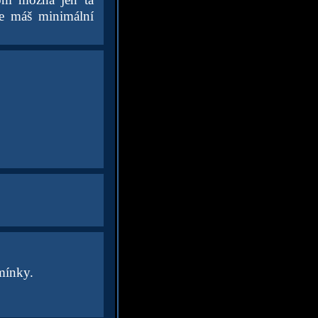
 že máš minimální
mínky.