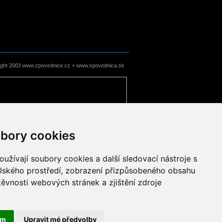
ight 2003 www.zpovednice.cz + www.spovednica.sk
bory cookies
užívají soubory cookies a další sledovací nástroje s
elského prostředí, zobrazení přizpůsobeného obsahu
těvnosti webových stránek a zjištění zdroje
ám
Upravit mé předvolby