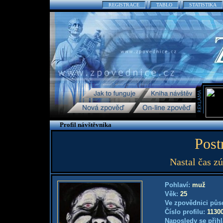
REGISTRACE
TABLO
STATISTIKA
Profil návštěvníka
Post
Nastal čas zú
Pohlaví:
muž
Věk:
25
Ve zpovědnici půs
Číslo profilu:
1130
Naposledy se přihl