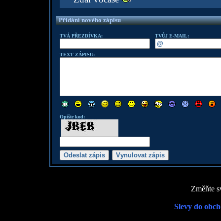
Přidání nového zápisu
TVÁ PŘEZDÍVKA:
TVŮJ E-MAIL:
TEXT ZÁPISU:
Opište kod:
Změňte sv
Slevy do obch