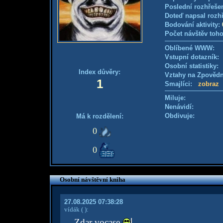
Poslední rozhřešen
Doteď napsal rozh
Bodování aktivity:
Počet návštěv toho
Oblíbené WWW:
Vstupní dotazník: 
Osobní statistiky
Index důvěry:
Vztahy na Zpověd
1
Smajlíci:
zobraz
Miluje:
Nenávidí:
Obdivuje:
Má k rozdělení:
0
0
Osobní návštěvní kniha
27.08.2025 07:38:28
vídák
( )
:
Zdar vocase