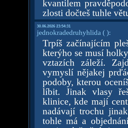
kvantilem pravděpodo
zlosti dočteš tuhle vět
30.06.2026 23:54:31
jednokradedruhyhlida
( )
:
Trpíš začínajícím pl
kterýho se musí holky
vztazích záleží. Zaj
vymyslí nějakej prďác
podoby, kterou ocení
líbit. Jinak vlasy ř
klinice, kde mají cen
nadávají trochu jina
tohle má a objednání