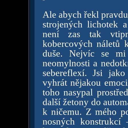
Ale abych řekl pravdu,
strojených lichotek 
není zas tak vtip
kobercových náletů
duše. Nejvíc se mi 
neomylnosti a nedotk
sebereflexí. Jsi jak
vyhrát nějakou emoci 
toho nasypal prostřed
další žetony do automa
k ničemu. Z mého po
nosných konstrukcí