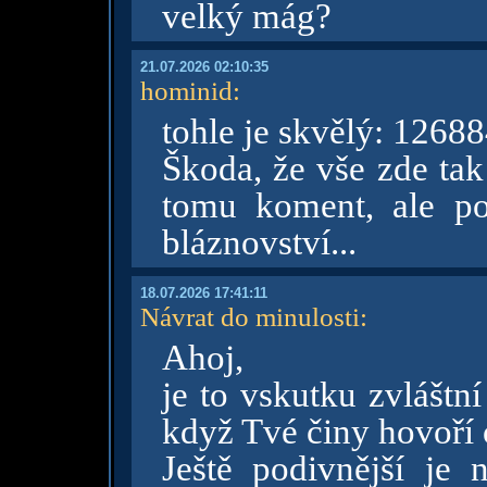
velký mág?
21.07.2026 02:10:35
hominid
:
tohle je skvělý: 1268
Škoda, že vše zde tak
tomu koment, ale po
bláznovství...
18.07.2026 17:41:11
Návrat do minulosti
:
Ahoj,
je to vskutku zvláštn
když Tvé činy hovoří 
Ještě podivnější je