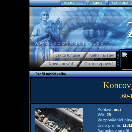
REGISTRACE
TABLO
STATISTIKA
Profil návštěvníka
Koncový
J60-
Pohlaví:
muž
Věk:
25
Ve zpovědnici půs
Číslo profilu:
1131
Naposledy se přihl