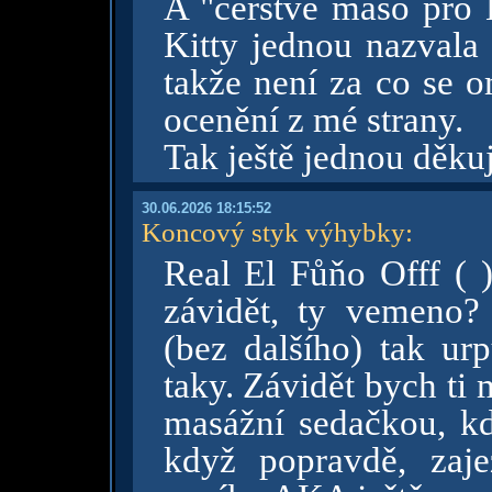
A "čerstvé maso pro
Kitty jednou nazvala s
takže není za co se o
ocenění z mé strany.
Tak ještě jednou děku
30.06.2026 18:15:52
Koncový styk výhybky
:
Real El Fůňo Offf ( )
závidět, ty vemeno?
(bez dalšího) tak urp
taky. Závidět bych ti
masážní sedačkou, k
když popravdě, zaj