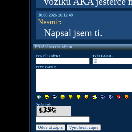
vozíku AKA ještěrce mů
30.06.2026 16:12:48
Nesmír
:
Napsal jsem ti.
Přidání nového zápisu
TVÁ PŘEZDÍVKA:
TVŮJ E-MAIL:
TEXT ZÁPISU:
Opište kod: