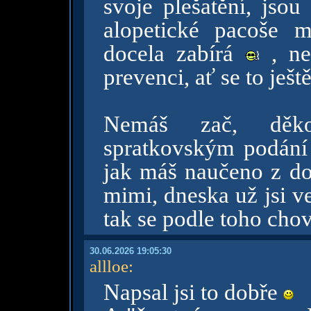
svoje plešatění, jsou
alopetické pacoše 
docela zabírá
, ne
prevenci, ať se to ješt
Nemáš zač, děk
spratkovským podání 
jak máš naučeno z dob
mimi, dneska už jsi ve
tak se podle toho cho
30.06.2026 19:05:30
allloe
:
Napsal jsi to dobře