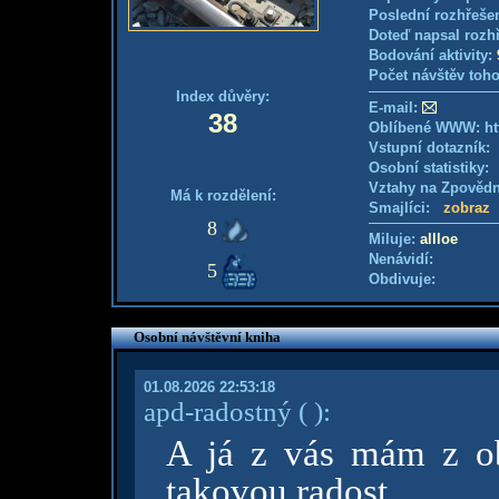
Poslední rozhřešen
Doteď napsal rozh
Bodování aktivity:
Počet návštěv toho
Index důvěry:
E-mail:
38
Oblíbené WWW: htt
Vstupní dotazník: 
Osobní statistiky
Vztahy na Zpověd
Má k rozdělení:
Smajlíci:
zobraz
8
Miluje:
allloe
Nenávidí:
5
Obdivuje:
Osobní návštěvní kniha
01.08.2026 22:53:18
apd-radostný
( )
:
A já z vás mám z ob
takovou radost.