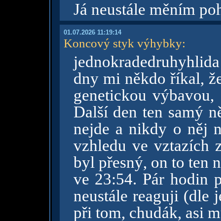
Já neustále měním po
01.07.2026 11:19:14
Koncový styk výhybky
:
jednokradedruhyhlida 
dny mi někdo říkal, ž
genetickou výbavou, 
Další den ten samý ně
nejde a nikdy o něj 
vzhledu ve vztazích z
byl přesný, on to ten 
ve 23:54. Pár hodin p
neustále reaguji (dle 
při tom, chudák, asi m