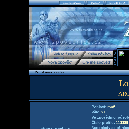
REGISTRACE
TABLO
STATISTIKA
Profil návštěvníka
Lo
AR
Pohlaví:
muž
Věk:
30
Ve zpovědnici působ
Číslo profilu:
113308
Naposledy se přihlás
Fotografie nebyla