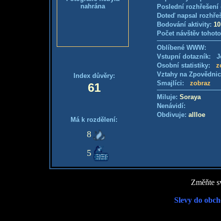
nahrána
Poslední rozhřešení 
Doteď napsal rozhře
Bodování aktivity:
10
Počet návštěv tohoto
Oblíbené WWW:
Vstupní dotazník: Je
Osobní statistiky:
z
Vztahy na Zpovědni
Index důvěry:
Smajlíci:
zobraz
61
Miluje:
Soraya
Nenávidí:
Obdivuje:
allloe
Má k rozdělení:
8
5
Změňte sv
Slevy do obch