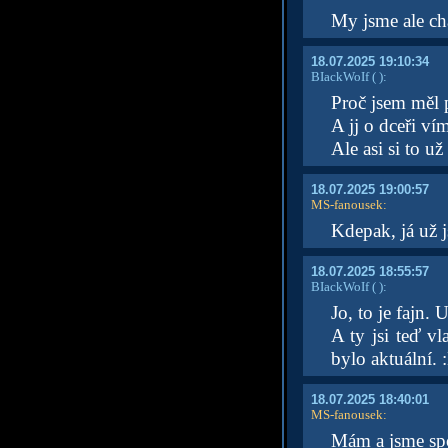
My jsme ale cha
18.07.2025 19:10:34
BIackWoIf
( )
:
Proč jsem měl po
A jj o dceři vím
Ale asi si to už
18.07.2025 19:00:57
MS-fanousek
:
Kdepak, já už j
18.07.2025 18:55:57
BIackWoIf
( )
:
Jo, to je fajn. 
A ty jsi teď v
bylo aktuální. 
18.07.2025 18:40:01
MS-fanousek
:
Mám a jsme sp