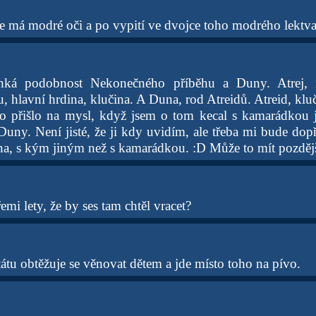
 že má modré oči a po vypití ve dvojce toho modrého lektv
ehká podobnost Nekonečného příběhu a Duny. Atrej, 
, hlavní hrdina, klučina. A Duna, rod Atreidů. Atreid, kluč
to přišlo na mysl, když jsem o tom kecal s kamarádkou
Duny. Není jisté, že ji kdy uvidím, ale třeba mi bude dopř
kina, s kým jiným než s kamarádkou. :D Může to mít pozděj
emi lety, že by ses tam chtěl vracet?
tátu obtěžuje se věnovat dětem a jde místo toho na pívo.