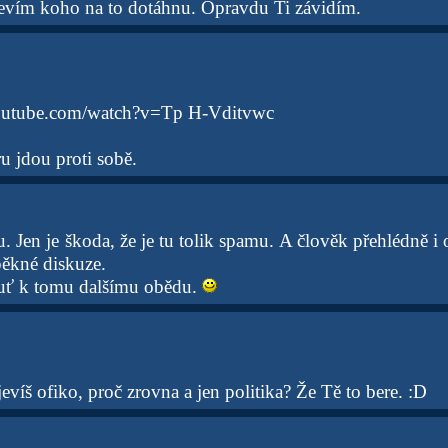
nevím koho na to dotáhnu. Opravdu Ti závidím.
outube.com/watch?v=Tp H-Vditvwc
ru jdou proti sobě.
. Jen je škoda, že je tu tolik spamu. A člověk přehlédně i
ěkné diskuze.
uť k tomu dalšímu obědu.
jevíš ofiko, proč zrovna a jen politika? Že Tě to bere. :D