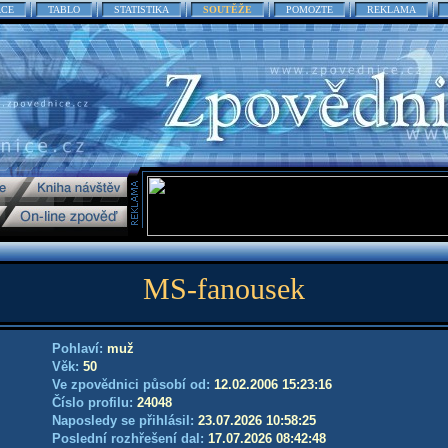
ACE
TABLO
STATISTIKA
SOUTĚŽE
POMOZTE
REKLAMA
MS-fanousek
Pohlaví:
muž
Věk:
50
Ve zpovědnici působí od:
12.02.2006 15:23:16
Číslo profilu:
24048
Naposledy se přihlásil:
23.07.2026 10:58:25
Poslední rozhřešení dal:
17.07.2026 08:42:48