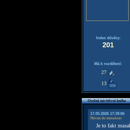
Index důvěry:
201
Má k rozdělení:
27
13
Osobní návštěvní kniha
17.05.2026 17:39:06
Návrat do minulosti
:
Je to fakt masa