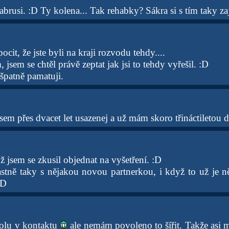
brusi. :D Ty kolena... Tak rehabky? Sákra si s tím taky za
cit, že jste byli na kraji rozvodu tehdy....
, jsem se chtěl právě zeptat jak jsi to tehdy vyřešil. :D
 špatně pamatuji.
sem přes dvacet let usazenej a už mám skoro třináctiletou d
Už jsem se zkusil objednat na vyšetření. :D
lastně taky s nějakou novou partnerkou, i když to už je n
:D
olu v kontaktu
ale nemám povoleno to šířit. Takže asi m