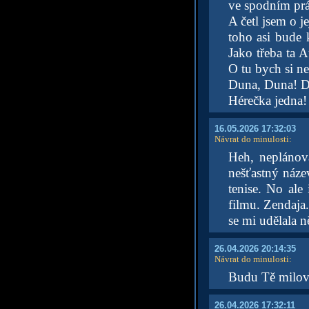
ve spodním prá
A četl jsem o 
toho asi bude k
Jako třeba ta A
O tu bych si ne
Duna, Duna! D
Hérečka jedna!
16.05.2026 17:32:03
Návrat do minulosti
:
Heh, neplánov
nešťastný náze
tenise. No ale
filmu. Zendaja
se mi udělala n
26.04.2026 20:14:35
Návrat do minulosti
:
Budu Tě milova
26.04.2026 17:32:11