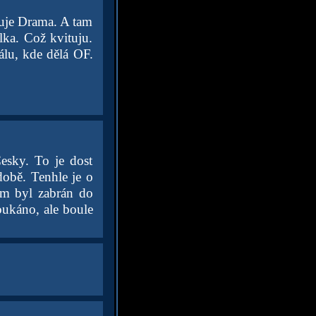
nuje Drama. A tam
lka. Což kvituju.
álu, kde dělá OF.
esky. To je dost
době. Tenhle je o
sem byl zabrán do
oukáno, ale boule