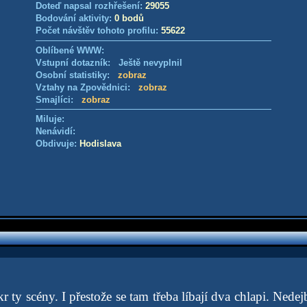
Doteď napsal rozhřešení:
29055
Bodování aktivity:
0 bodů
Počet návštěv tohoto profilu:
55622
Oblíbené WWW:
Vstupní dotazník: Ještě nevyplnil
Osobní statistiky:
zobraz
Vztahy na Zpovědnici:
zobraz
Smajlíci:
zobraz
Miluje:
Nenávidí:
Obdivuje:
Hodislava
kr ty scény. I přestože se tam třeba líbají dva chlapi. Nede