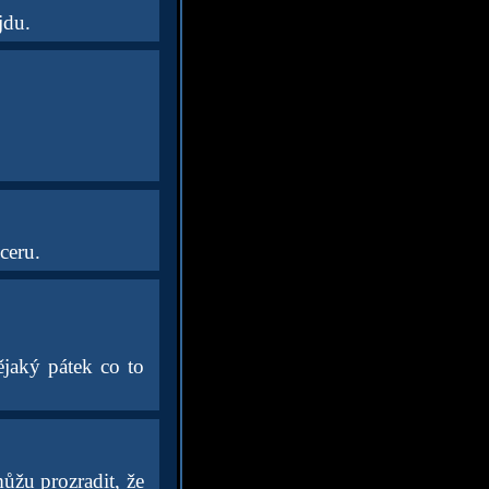
jdu.
ceru.
ějaký pátek co to
ůžu prozradit, že