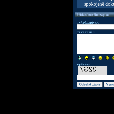
spokojeně dokt
Přidání nového zápisu
TVÁ PŘEZDÍVKA:
TEXT ZÁPISU:
Opište kod: