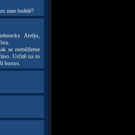
aru zase hnědé?
německy Atréju,
ina.
 jak se nemůžeme
áno. Určitě na to
ší bonus.