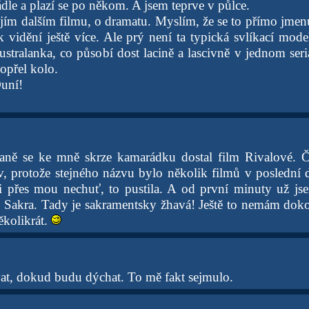
dle a plazí se po někom. A jsem teprve v půlce.
jejím dalším filmu, o dramatu. Myslím, že se to přímo jme
 vidění ještě více. Ale prý není ta typická svlíkací mode
ustralanka, co působí dost lacině a lascivně v jednom seri
opřel kolo.
uní!
aně se ke mně skrze kamarádku dostal film Rivalové. Č
v, protože stejného názvu bylo několik filmů v poslední 
 i přes mou nechuť, to pustila. A od první minuty už j
. Sakra. Tady je sakramentsky žhavá! Ještě to nemám dok
ěkolikrát.
t, dokud budu dýchat. To mě fakt sejmulo.