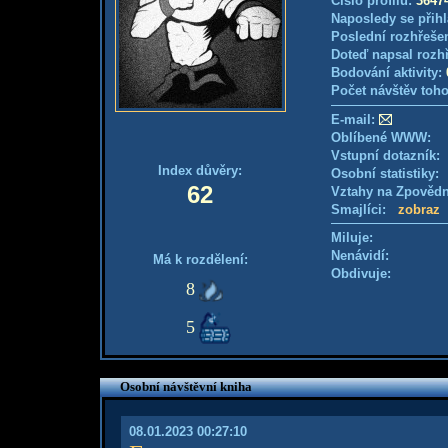
Číslo profilu:
3647
Naposledy se přihl
Poslední rozhřešen
Doteď napsal rozh
Bodování aktivity:
Počet návštěv toho
E-mail:
Oblíbené WWW:
Vstupní dotazník
Index důvěry:
Osobní statistiky
62
Vztahy na Zpověd
Smajlíci:
zobraz
Miluje:
Nenávidí:
Má k rozdělení:
Obdivuje:
8
5
Osobní návštěvní kniha
08.01.2023 00:27:10