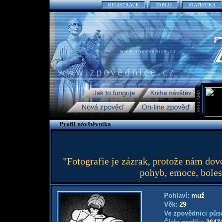
REGISTRACE
TABLO
STATISTIKA
Profil návštěvníka
"Fotografie je zázrak, protože nám dovo
pohyb, emoce, boles
Pohlaví:
muž
Věk:
29
Ve zpovědnici půs