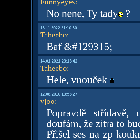
Funnyeyes
:
No nene, Ty tady
?
13.11.2022 21:10:30
Taheebo
:
Baf &#129315;
14.01.2021 23:13:42
Taheebo
:
Hele, vnouček
12.08.2016 13:53:27
vjoo
:
Popravdě střídavě, 
doufám, že zítra to bud
Přišel ses na zp kouk