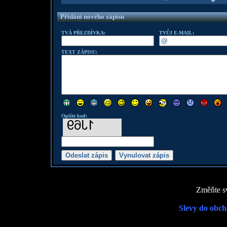
Přidání nového zápisu
TVÁ PŘEZDÍVKA:
TVŮJ E-MAIL:
TEXT ZÁPISU:
Opište kod:
Změňte sv
Slevy do obch