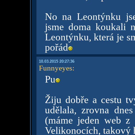
No na Leontýnku js
jsme doma koukali n
Leontýnku, která je s
pořád
10.03.2015 20:27:36
Funnyeyes
:
Pu
Žiju dobře a cestu 
udělala, zrovna dne
(máme jeden web z 
Velikonocích, takový 