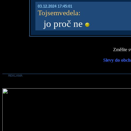
03.12.2024 17:45:01
Tojsemvedela
:
jo proč ne
Změňte sv
Slevy do obch
REKLAMA