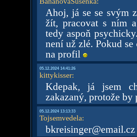
BananovaSusenka
:
Ahoj, já se se svým 
žít, pracovat s ním 
tedy aspoň psychicky.
není už zlé. Pokud se
na profil
05.12.2024 14:41:26
kittykisser
:
Kdepak, já jsem ch
zakazaný, protože by p
05.12.2024 13:13:33
Tojsemvedela
:
bkreisinger@email.cz