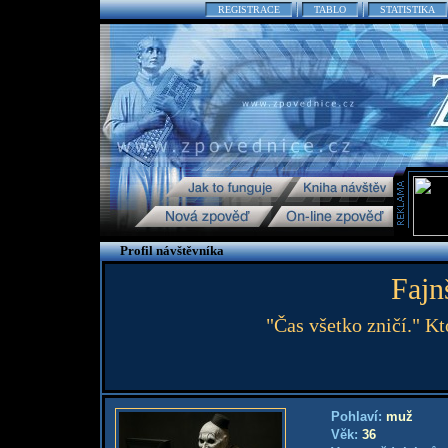
REGISTRACE
TABLO
STATISTIKA
Profil návštěvníka
Fajn
"Čas všetko zničí." K
Pohlaví:
muž
Věk:
36