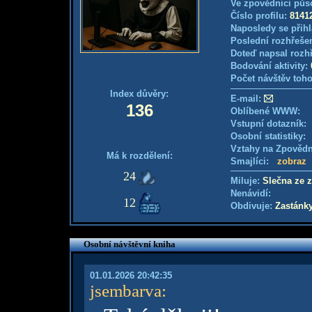
Ve zpovědnici půs
Číslo profilu:
8141
Naposledy se přihl
Poslední rozhřešen
Doteď napsal rozh
Bodování aktivity:
Počet návštěv toho
Index důvěry:
E-mail:
136
Oblíbené WWW:
Vstupní dotazník
Osobní statistiky
Vztahy na Zpověd
Má k rozdělení:
Smajlíci:
zobraz
24
Miluje:
Slečna ze 
Nenávidí:
12
Obdivuje:
Zastánk
Osobní návštěvní kniha
01.01.2026 20:42:35
jsembarva
: