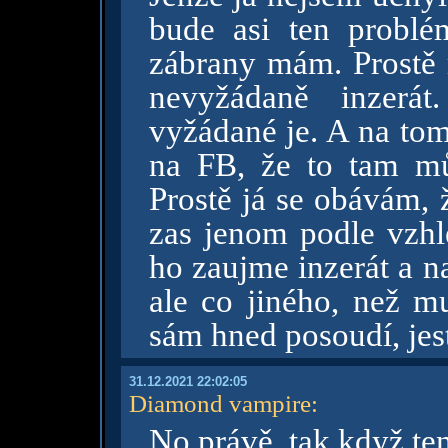
bude asi ten problé
zábrany mám. Prostě m
nevyžádaně inzerá
vyžádané je. A na tom
na FB, že to tam mů
Prostě já se obávám, 
zas jenom podle vzhl
ho zaujme inzerát a na
ale co jiného, než m
sám hned posoudí, jest
31.12.2021 22:02:05
Diamond vampire
:
No právě, tak když ten