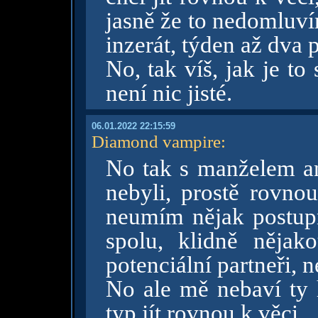
jasně že to nedomluv
inzerát, týden až dva ps
No, tak víš, jak je t
není nic jisté.
06.01.2022 22:15:59
Diamond vampire
:
No tak s manželem a
nebyli, prostě rovnou
neumím nějak postupn
spolu, klidně nějak
potenciální partneři, n
No ale mě nebaví ty 
typ jít rovnou k věci...