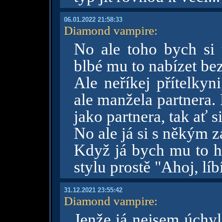
06.01.2022 21:58:33
Diamond vampire
:
No ale toho bych si 
blbé mu to nabízet b
Ale neříkej přítelkyn
ale manžela partnera.
jako partnera, tak ať s
No ale já si s někým za
Když já bych mu to ho
stylu prostě "Ahoj, líbí
31.12.2021 23:55:42
Diamond vampire
:
Jenže já nejsem úchyl