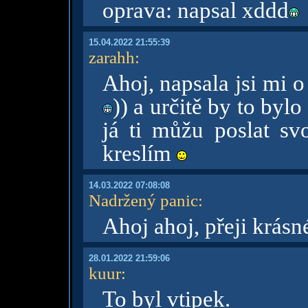
oprava: napsal xddd
15.04.2022 21:55:39
zarahh
:
Ahoj, napsala jsi mi 
)) a určitě by to byl
já ti můžu poslat sv
kreslím
14.03.2022 07:08:08
Nadržený panic
:
Ahoj ahoj, přeji krásn
28.01.2022 21:59:06
kuur
:
To byl vtipek.