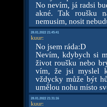
No nevím, já radsi b
akné. Tak roušku n
nemusim, nosit nebud
28.01.2022 21:45:41
kuur
:
No jsem ráda:D
Nevím, kdybych si mus
život roušku nebo brý
vím, že jsi myslel 
vždycky může být hů
umělou nohu místo svo
28.01.2022 21:31:16
kuur
: