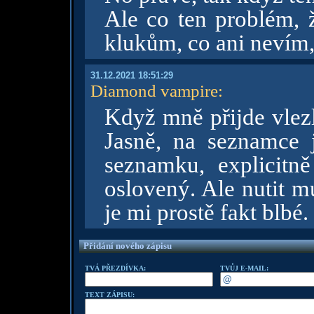
Ale co ten problém, ž
klukům, co ani nevím, 
31.12.2021 18:51:29
Diamond vampire
:
Když mně přijde vlezlé
Jasně, na seznamce 
seznamku, explicitn
oslovený. Ale nutit mu
je mi prostě fakt blbé.
Přidání nového zápisu
TVÁ PŘEZDÍVKA:
TVŮJ E-MAIL:
TEXT ZÁPISU: