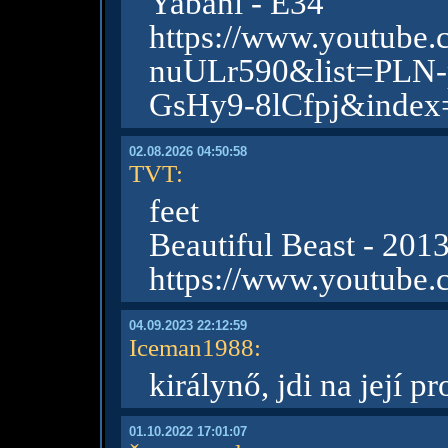
Yabani - E34
https://www.youtube
nuULr590&list=PLN
GsHy9-8lCfpj&index
02.08.2026 04:50:58
TVT
:
feet
Beautiful Beast - 201
https://www.youtube
04.09.2023 22:12:59
Iceman1988
:
királynő, jdi na její pr
01.10.2022 17:01:07