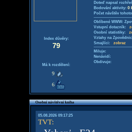
Doteď napsal rozhře
Bodování aktivity:
0 
Počet návštěv tohoto
Oblíbené WWW: Zpov
Vstupní dotazník:
z
Osobní statistiky:
z
Vztahy na Zpovědni
Index důvěry:
Smajlíci:
zobraz
79
Miluje:
Nenávidí:
Obdivuje:
Má k rozdělení:
9
6
Osobní návštěvní kniha
05.08.2026 09:17:25
TVT
: