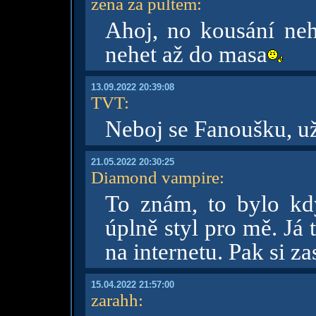
žena za pultem
:
Ahoj, no kousání neht
nehet až do masa
13.09.2022 20:39:08
TVT
:
Neboj se Fanoušku, u
21.05.2022 20:30:25
Diamond vampire
:
To znám, to bylo kdy
úplně styl pro mě. Já 
na internetu. Pak si z
15.04.2022 21:57:00
zarahh
: