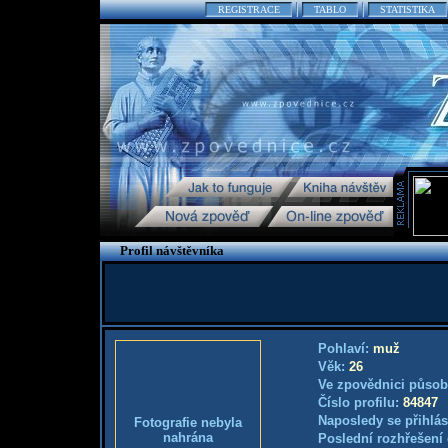
REGISTRACE
TABLO
STATISTIKA
Profil návštěvníka
Pohlaví:
muž
Věk:
26
Ve zpovědnici působ
Číslo profilu:
84847
Naposledy se přihlás
Fotografie nebyla
nahrána
Poslední rozhřešení 