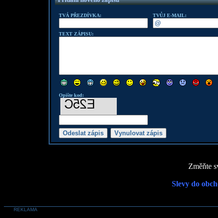
TVÁ PŘEZDÍVKA:
TVŮJ E-MAIL:
TEXT ZÁPISU:
Opište kod:
Změňte sv
Slevy do obch
REKLAMA