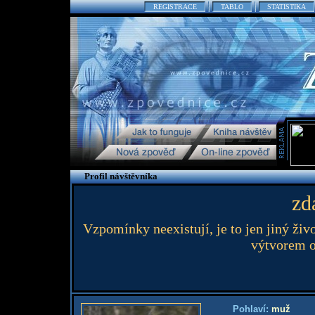
REGISTRACE
TABLO
STATISTIKA
Profil návštěvníka
zd
Vzpomínky neexistují, je to jen jiný živo
výtvorem o
Pohlaví:
muž