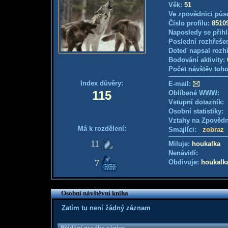
Věk:
51
Ve zpovědnici půs
Číslo profilu:
8510
Naposledy se přihl
Poslední rozhřešen
Doteď napsal rozh
Bodování aktivity:
Počet návštěv toho
Index důvěry:
E-mail:
115
Oblíbené WWW:
Vstupní dotazník
Osobní statistiky
Vztahy na Zpověd
Má k rozdělení:
Smajlíci:
zobraz
11
Miluje:
houkalka
Nenávidí:
7
Obdivuje:
houkalk
Osobní návštěvní kniha
Zatím tu není žádný záznam
Přidání nového zápisu