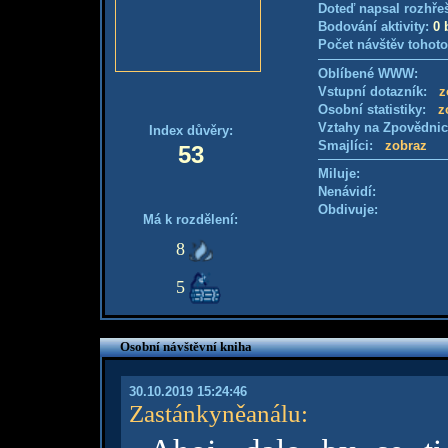
Doteď napsal rozhře
Bodování aktivity:
0 
Počet návštěv tohoto
Oblíbené WWW:
Vstupní dotazník:
z
Osobní statistiky:
z
Vztahy na Zpovědni
Index důvěry:
Smajlíci:
zobraz
53
Miluje:
Nenávidí:
Obdivuje:
Má k rozdělení:
8
5
Osobní návštěvní kniha
30.10.2019 15:24:46
Zastánkyněanálu
: