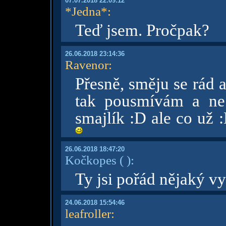
07.07.2018 22:09:12
*Jedna*
:
Teď jsem. Pročpak?
26.06.2018 23:14:36
Ravenor
:
Přesně, směju se rád a
tak pousmívám a ne 
smajlík :D ale co už 
26.06.2018 18:47:20
Kočkopes
( )
:
Ty jsi pořád nějaký v
24.06.2018 15:54:46
leafroller
: