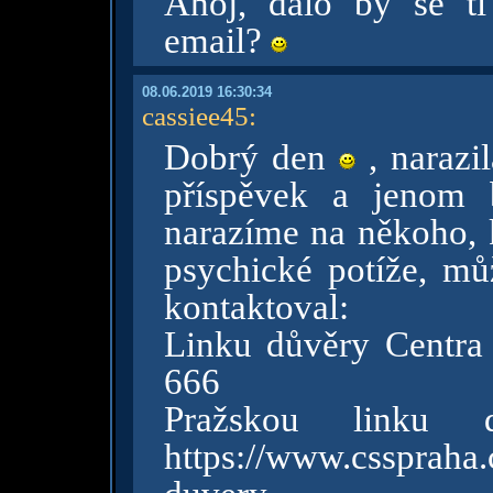
Ahoj, dalo by se t
email?
08.06.2019 16:30:34
cassiee45
:
Dobrý den
, narazil
příspěvek a jenom 
narazíme na někoho, 
psychické potíže, mů
kontaktoval:
Linku důvěry Centra 
666
Pražskou linku
https://www.cssprah