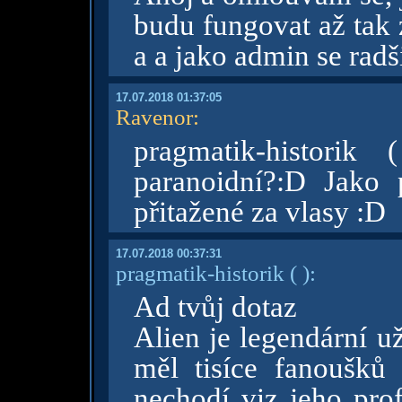
budu fungovat až tak 
a a jako admin se radš
17.07.2018 01:37:05
Ravenor
:
pragmatik-historik
paranoidní?:D Jako 
přitažené za vlasy :D
17.07.2018 00:37:31
pragmatik-historik
( )
:
Ad tvůj dotaz
Alien je legendární u
měl tisíce fanoušk
nechodí viz jeho prof