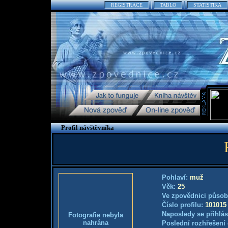
REGISTRACE
TABLO
STATISTIKA
Profil návštěvníka
Pohlaví:
muž
Věk:
25
Ve zpovědnici působ
Číslo profilu:
101015
Naposledy se přihlás
Fotografie nebyla
nahrána
Poslední rozhřešení 