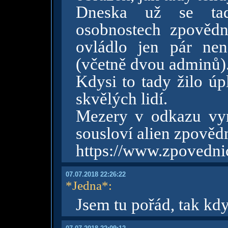
Dneska už se tad
osobnostech zpovědn
ovládlo jen pár nen
(včetně dvou adminů)
Kdysi to tady žilo úp
skvělých lidí.
Mezery v odkazu vy
sousloví alien zpověd
https://www.zpovedni
07.07.2018 22:26:22
*Jedna*
:
Jsem tu pořád, tak kd