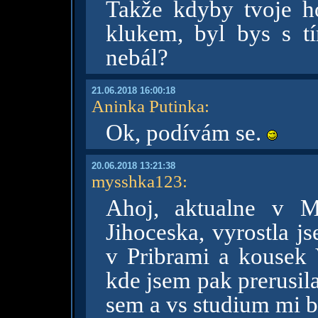
Takže kdyby tvoje ho
klukem, byl bys s t
nebál?
21.06.2018 16:00:18
Aninka Putinka
:
Ok, podívám se.
20.06.2018 13:21:38
mysshka123
:
Ahoj, aktualne v Mo
Jihoceska, vyrostla j
v Pribrami a kousek 
kde jsem pak prerusila
sem a vs studium mi b