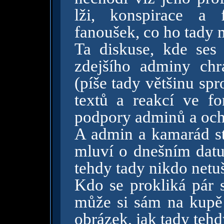
lži, konspirace a 
fanoušek, co ho tady 
Ta diskuse, kde ses 
zdejšího adminy chr
(píše tady většinu sp
textů a reakcí ve f
podpory adminů a och
A admin a kamarád sta
mluví o dnešním datu
tehdy tady nikdo netuš
Kdo se prokliká pár 
může si sám na kupě 
obrázek, jak tady tehd