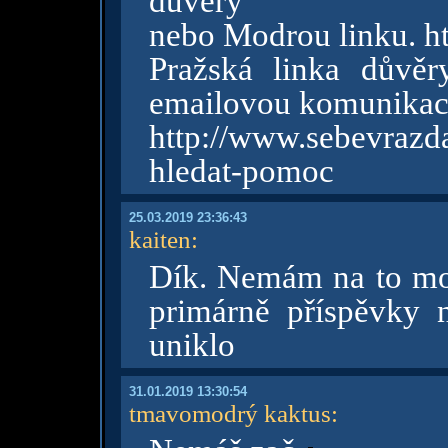
duvery
nebo Modrou linku. h
Pražská linka důvěr
emailovou komunikaci
http://www.sebevra
hledat-pomoc
25.03.2019 23:36:43
kaiten
:
Dík. Nemám na to moc
primárně příspěvky n
uniklo
31.01.2019 13:30:54
tmavomodrý kaktus
: