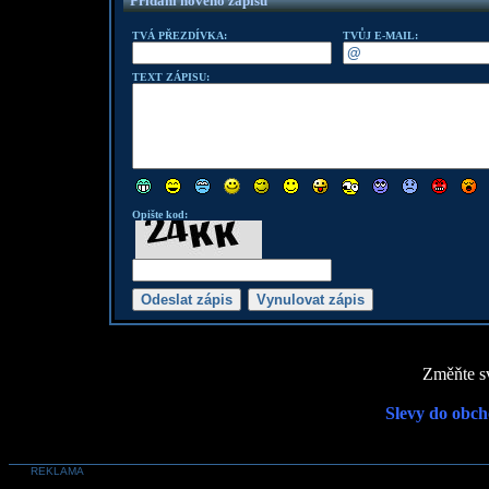
Přidání nového zápisu
TVÁ PŘEZDÍVKA:
TVŮJ E-MAIL:
TEXT ZÁPISU:
Opište kod:
Změňte sv
Slevy do obch
REKLAMA