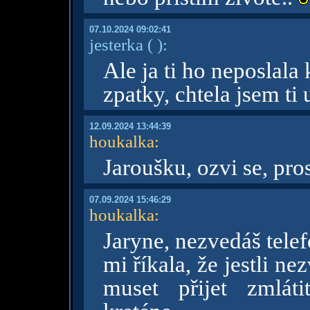
07.10.2024 09:02:41
jesterka
( )
:
Ale ja ti ho neposlala
zpatky, chtela jsem ti 
12.09.2024 13:44:39
houkalka
:
Jaroušku, ozvi se, pro
07.09.2024 15:46:29
houkalka
:
Jaryne, nezvedáš tele
mi říkala, že jestli n
muset přijet zmlát