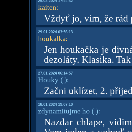
25.02.2024 17:44:32
kaiten
:
Vždyť jo, vím, že rád
29.01.2024 03:56:13
houkalka
:
Jen houkačka je divn
dezoláty. Klasika. Tak 
27.01.2024 06:14:57
Houky
( )
:
Začni uklízet, 2. přije
18.01.2024 19:07:10
zdynamitujme ho
( )
:
Nazdar chlape, vidim