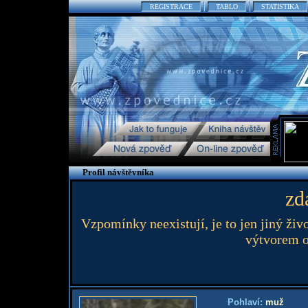
REGISTRACE
TABLO
STATISTIKA
Profil návštěvníka
zd
Vzpomínky neexistují, je to jen jiný živo
výtvorem o
Pohlaví:
muž