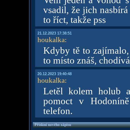
Vem jeden a vohoď s 
vsadil, že jich nasbír
to říct, takže pss
21.12.2023 17:38:51
houkalka
:
Kdyby tě to zajímalo,
to místo znáš, chodív
20.12.2023 19:40:48
houkalka
:
Letěl kolem holub a
pomoct v Hodoníně
telefon.
Přidání nového zápisu