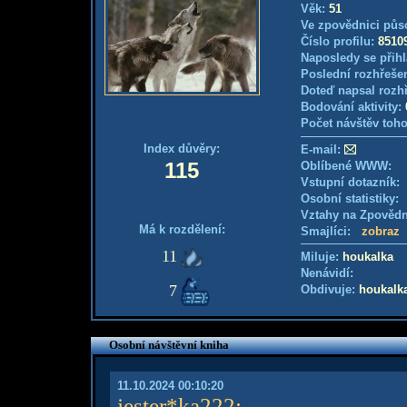
Věk:
51
Ve zpovědnici půs
Číslo profilu:
8510
Naposledy se přihl
Poslední rozhřešen
Doteď napsal rozh
Bodování aktivity:
Počet návštěv toho
Index důvěry:
E-mail:
115
Oblíbené WWW:
Vstupní dotazník
Osobní statistiky
Vztahy na Zpověd
Má k rozdělení:
Smajlíci:
zobraz
11
Miluje:
houkalka
Nenávidí:
7
Obdivuje:
houkalk
Osobní návštěvní kniha
11.10.2024 00:10:20
jester*ka222
: