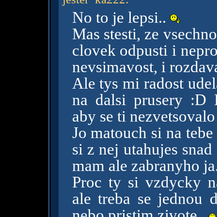
No to je lepsi..
Mas stesti, ze vsechno
clovek odpusti i neproj
nevsimavost, i rozdav
Ale tys mi radost udel
na dalsi prusery :D 
aby se ti nezvetsovalo
Jo matouch si na tebe 
si z nej utahujes sna
mam ale zabranyho ja
Proc ty si vzdycky 
ale treba se jednou 
nebo pristim zivote..