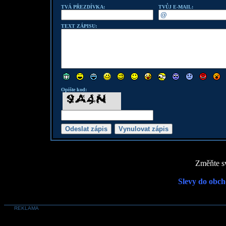
TVÁ PŘEZDÍVKA:
TVŮJ E-MAIL:
TEXT ZÁPISU:
Opište kod:
Změňte sv
Slevy do obch
REKLAMA