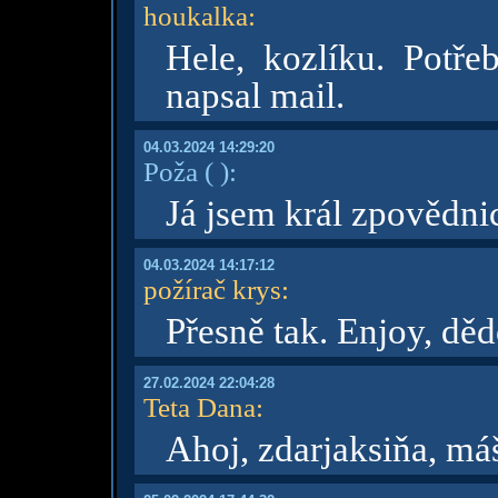
houkalka
:
Hele, kozlíku. Potře
napsal mail.
04.03.2024 14:29:20
Poža
( )
:
Já jsem král zpovědni
04.03.2024 14:17:12
požírač krys
:
Přesně tak. Enjoy, dě
27.02.2024 22:04:28
Teta Dana
:
Ahoj, zdarjaksiňa, má