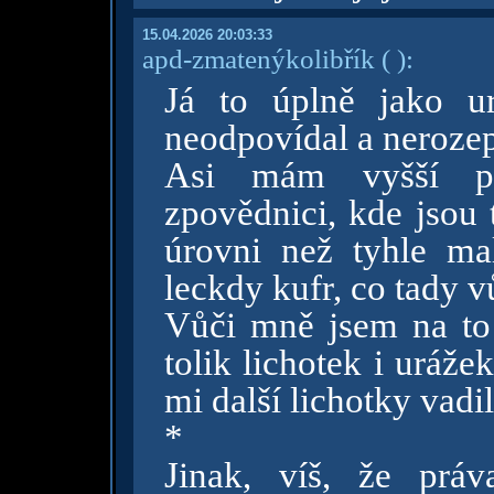
15.04.2026 20:03:33
apd-zmatenýkolibřík
( )
:
Já to úplně jako u
neodpovídal a nerozep
Asi mám vyšší prá
zpovědnici, kde jsou 
úrovni než tyhle ma
leckdy kufr, co tady v
Vůči mně jsem na to 
tolik lichotek i uráže
mi další lichotky vadi
*
Jinak, víš, že práv