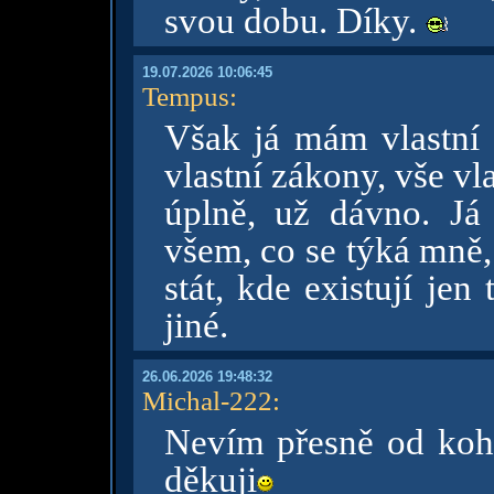
svou dobu. Díky.
19.07.2026 10:06:45
Tempus
:
Však já mám vlastní s
vlastní zákony, vše vla
úplně, už dávno. Já
všem, co se týká mně,
stát, kde existují jen
jiné.
26.06.2026 19:48:32
Michal-222
:
Nevím přesně od koho
děkuji