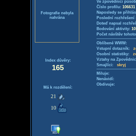
Ve zpovědnici působ
Číslo profilu:
106631
Naposledy se přihlás
Fotografie nebyla
nahrána
Poslední rozhřešení 
Doteď napsal rozhře
Bodování aktivity:
10
Počet návštěv tohoto
Oblíbené WWW:
Vstupní dotazník:
z
Osobní statistiky:
z
Vztahy na Zpovědni
Index důvěry:
Smajlíci:
skryj
165
Miluje:
Nenávidí:
Obdivuje:
Má k rozdělení:
21
10