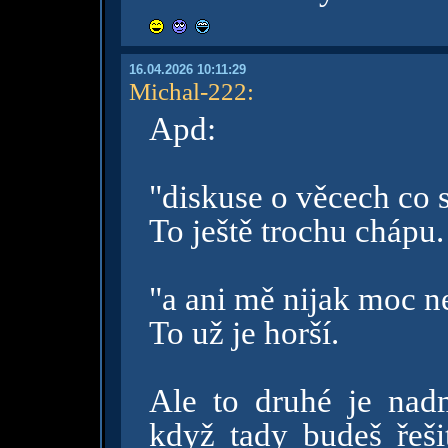
16.04.2026 10:11:29
Michal-222
:
Apd:
"diskuse o věcech co 
To ještě trochu chápu.
"a ani mě nijak moc ne
To už je horší.
Ale to druhé je nad
když tady budeš řeši