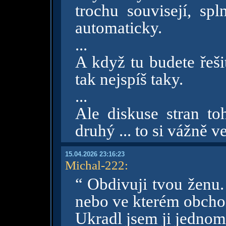
trochu souvisejí, sp
automaticky.
...
A když tu budete řeši
tak nejspíš taky.
...
Ale diskuse stran toh
druhý ... to si vážně v
15.04.2026 23:16:23
Michal-222
:
“ Obdivuji tvou ženu. 
nebo ve kterém obcho
Ukradl jsem ji jedno