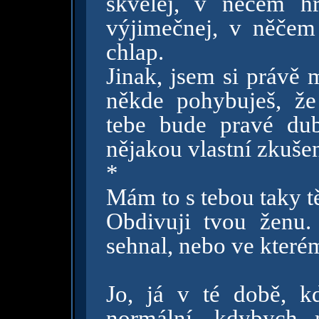
skvělej, v něčem h
výjimečnej, v něčem 
chlap.
Jinak, jsem si právě 
někde pohybuješ, že
tebe bude pravé dub
nějakou vlastní zkušen
*
Mám to s tebou taky t
Obdivuji tvou ženu
sehnal, nebo ve kter
Jo, já v té době, k
normální, kdybych 