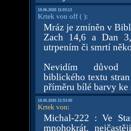
19.06.2026 11:03:13
Krtek von off
( )
:
Mráz je zmíněn v Bibli
Zach 14,6 a Dan 3,
utrpením či smrtí ně
Nevidím důvod zp
biblického textu stra
příměru bílé barvy ke
18.06.2026 21:53:00
Krtek von
:
Michal-222 : Ve St
mnohokrát, nejčastěj