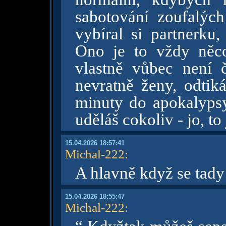
sabotování zoufalých
vybíral si partnerku
Ono je to vždy něc
vlastně vůbec není 
nevratně ženy, odtiká
minuty do apokalypsy
uděláš cokoliv - jo, t
15.04.2026 18:57:41
Michal-222
:
A hlavně když se tady
15.04.2026 18:55:47
Michal-222
: