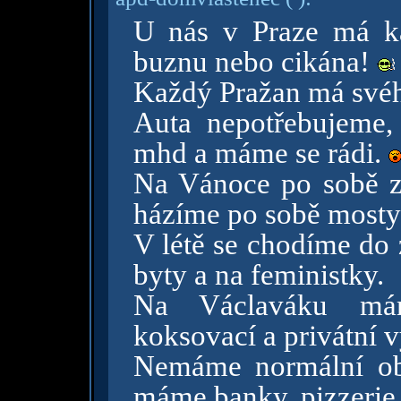
U nás v Praze má ka
buznu nebo cikána!
Každý Pražan má svéh
Auta nepotřebujeme,
mhd a máme se rádi.
Na Vánoce po sobě za
házíme po sobě mosty
V létě se chodíme do 
byty a na feministky.
Na Václaváku máme
koksovací a privátní 
Nemáme normální obc
máme banky, pizzerie 