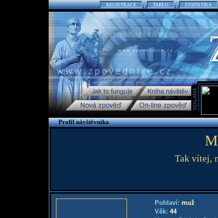
REGISTRACE
TABLO
STATISTIKA
Profil návštěvníka
M
Tak vítej, 
Pohlaví:
muž
Věk:
44