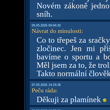
Novém zákoně jednou
sníh.
09.05.2026 00:04:30
Návrat do minulosti
:
Co to třepeš za sračky
zločinec. Jen mi př
bavíme o sportu a b
Měl jsem za to, že trol
Takto normální člově
07.05.2026 14:19:38
Peču ráda
:
Děkuji za plamínek