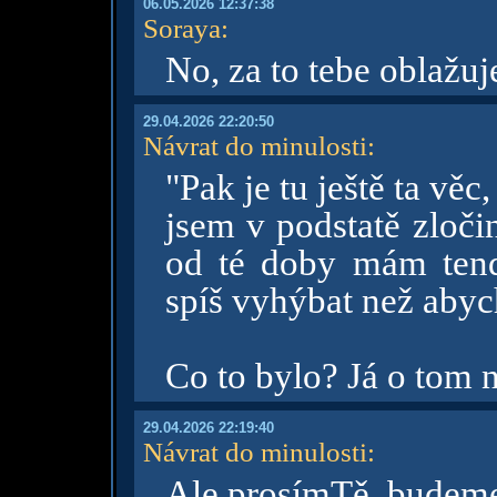
06.05.2026 12:37:38
Soraya
:
No, za to tebe oblažu
29.04.2026 22:20:50
Návrat do minulosti
:
"Pak je tu ještě ta věc,
jsem v podstatě zločin
od té doby mám tend
spíš vyhýbat než abych
Co to bylo? Já o tom 
29.04.2026 22:19:40
Návrat do minulosti
:
Ale prosímTě, budeme 