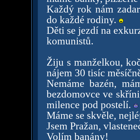
Každý rok nám zadar
do každé rodiny.
Děti se jezdí na exkur
komunistů.
Žiju s manželkou, ko
nájem 30 tisíc měsíčn
Nemáme bazén, máme
bezdomovce ve skříni
milence pod postelí.
Máme se skvěle, nejlép
Jsem Pražan, vlastene
Volím banány!