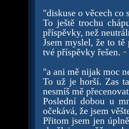
"diskuse o věcech co 
To ještě trochu chápu
příspěvky, než neutrál
Jsem myslel, že to tě 
tvé příspěvky řešen.
"a ani mě nijak moc ne
To už je horší. Zas t
nesmíš mě přecenovat
Poslední dobou u mn
očekává, že jsem věšt
Přitom jsem jen úpln