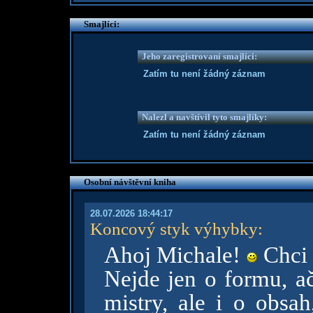
Smajlíci:
Jeho zaregistrovaní smajlíci:
Zatím tu není žádný záznam
Nalezl a navštívil tyto smajlíky:
Zatím tu není žádný záznam
Osobní návštěvní kniha
28.07.2026 18:44:17
Koncový styk výhybky
:
Ahoj Michale!
Chci t
Nejde jen o formu, ač
mistry, ale i o obsah