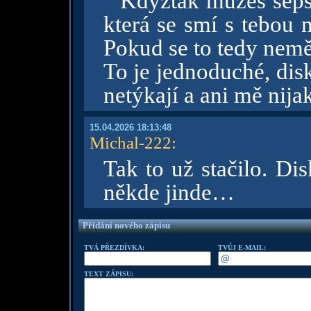
“ Kdyžtak můžeš seps
která se smí s tebou 
Pokud se to tedy nemě
To je jednoduché, dis
netýkají a ani mě nija
15.04.2026 18:13:48
Michal-222
:
Tak to už stačilo. Di
někde jinde…
Přidání nového zápisu
TVÁ PŘEZDÍVKA:
TVŮJ E-MAIL:
TEXT ZÁPISU: