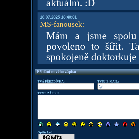
aktuální. :D
18.07.2025 18:40:01
MS-fanousek
:
Mám a jsme spolu
povoleno to šířit. T
spokojeně doktorkuje
Přidání nového zápisu
TVÁ PŘEZDÍVKA:
TVŮJ E-MAIL:
TEXT ZÁPISU:
Opište kod: