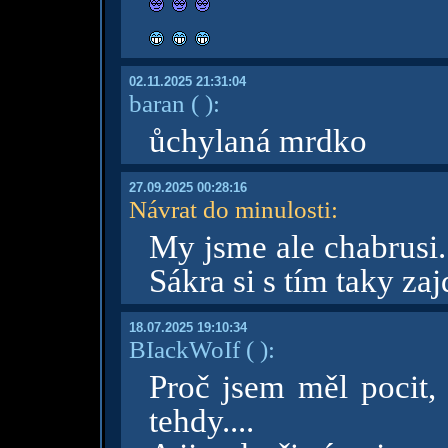
02.11.2025 21:31:04
baran
( )
:
ůchylaná mrdko
27.09.2025 00:28:16
Návrat do minulosti
:
My jsme ale chabrusi.
Sákra si s tím taky zaj
18.07.2025 19:10:34
BIackWoIf
( )
:
Proč jsem měl pocit, 
tehdy....