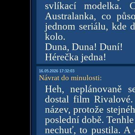
svlíkací modelka. 
Australanka, co půso
jednom seriálu, kde d
kolo.
Duna, Duna! Duní!
Hérečka jedna!
16.05.2026 17:32:03
Návrat do minulosti
:
Heh, neplánovaně s
dostal film Rivalové.
název, protože stejné
poslední době. Tenhle 
nechuť, to pustila. A