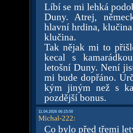
Líbí se mi lehká pod
Duny. Atrej, německ
hlavní hrdina, klučina
klučina.
Tak nějak mi to přiš
kecal s kamarádko
letošní Duny. Není jis
mi bude dopřáno. Urči
kým jiným než s ka
pozdější bonus.
11.04.2026 06:15:50
Michal-222
:
Co bylo před třemi let