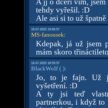
A jj o dceři vím, jsem 
tehdy vyřešil. :D
Ale asi si to už špatně
18.07.2025 19:00:57
MS-fanousek
:
Kdepak, já už jsem p
mám skoro třináctilet
18.07.2025 18:55:57
BIackWoIf
( )
:
Jo, to je fajn. Už 
vyšetření. :D
A ty jsi teď vlas
partnerkou, i když to