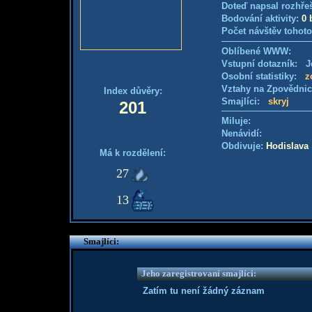
Doteď napsal rozhře
Bodování aktivity:
0 
Počet návštěv tohoto
Oblíbené WWW:
Vstupní dotazník: Je
Osobní statistiky:
z
Vztahy na Zpovědni
Index důvěry:
Smajlíci:
skryj
201
Miluje:
Nenávidí:
Obdivuje:
Hodislava
Má k rozdělení:
27
13
Smajlíci:
Jeho zaregistrovaní smajlíci:
Zatím tu není žádný záznam