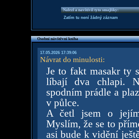
Nalezl a navštívil tyto smajlíky:
Zatím tu není žádný záznam
Osobní návštěvní kniha
17.05.2026 17:39:06
Návrat do minulosti
:
Je to fakt masakr ty 
líbají dva chlapi.
spodním prádle a plaz
v půlce.
A četl jsem o její
Myslím, že se to pří
asi bude k vidění ješt