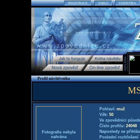
REGISTRACE
TABLO
STATISTIKA
Profil návštěvníka
MS
Pohlaví:
muž
Věk:
50
Ve zpovědnici působ
Číslo profilu:
24048
Naposledy se přihlás
Fotografie nebyla
nahrána
Poslední rozhřešení 