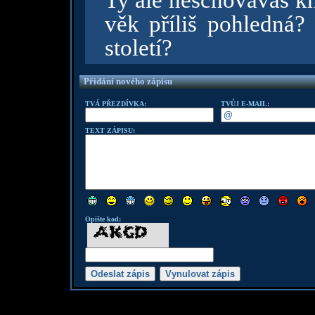
Ty ale neschováváš kn
věk příliš pohledná? 
století?
Přidání nového zápisu
TVÁ PŘEZDÍVKA:
TVŮJ E-MAIL:
TEXT ZÁPISU:
Opište kod: