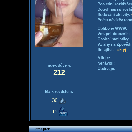
Poslední rozhřešen
Doteď napsal rozh
Bodování aktivity:
Počet návštěv toho
Oblíbené WWW:
Vstupní dotazník
Osobní statistiky
Vztahy na Zpověd
Smajlíci:
skryj
Miluje:
Nenávidí:
Index důvěry:
Obdivuje:
212
Má k rozdělení:
30
15
Smajlíci: