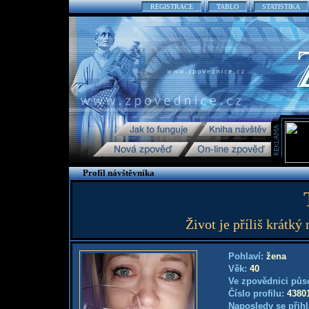
REGISTRACE
TABLO
STATISTIKA
Profil návštěvníka
Život je příliš krátký
Pohlaví:
žena
Věk:
40
Ve zpovědnici půs
Číslo profilu:
4380
Naposledy se přihl