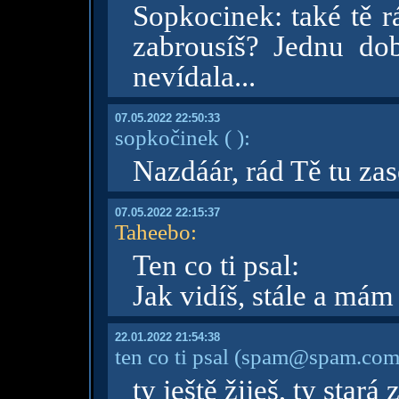
Sopkocinek: také tě r
zabrousíš? Jednu do
nevídala...
07.05.2022 22:50:33
sopkočinek
( )
:
Nazdáár, rád Tě tu zas
07.05.2022 22:15:37
Taheebo
:
Ten co ti psal:
Jak vidíš, stále a mám
22.01.2022 21:54:38
ten co ti psal
(spam@spam.com
ty ještě žiješ, ty stará