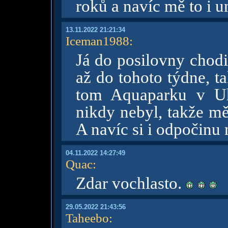
roků a navíc mě to i u
13.11.2022 21:21:34
Iceman1988
:
Já do posilovny chodi
až do tohoto týdne, t
tom Aquaparku v Uh
nikdy nebyl, takže mě
A navíc si i odpočinu 
04.11.2022 14:27:49
Quac
:
Zdar vochlasto.
29.05.2022 21:43:56
Taheebo
: